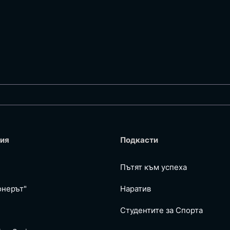
ия
Подкасти
Пътят към успеха
онерът"
Наратив
Студентите за Спортa