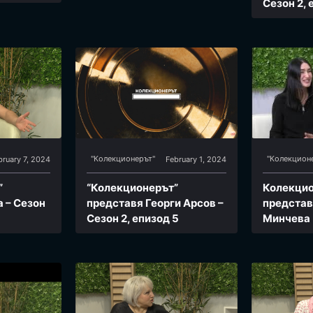
Сезон 2, 
"Колекционерът"
"Колекцион
bruary 7, 2024
February 1, 2024
”
“Колекционерът”
Колекци
 – Сезон
представя Георги Арсов –
представ
Сезон 2, епизод 5
Минчева