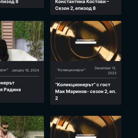
епизод 8
Константина Костови –
Сезон 2, епизод 8
December 15,
ерът"
"Колекционерът"
January 16, 2024
2023
онерът
“Колекционерът” с гост
я Радина
Мак Маринов- сезон 2, еп.
2