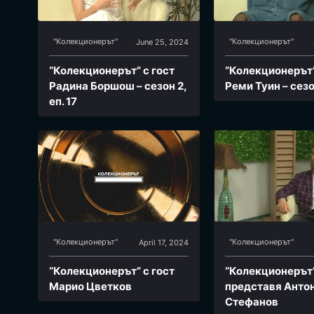
"Колекционерът"
"Колекционерът"
June 25, 2024
“Колекционерът” с гост
“Колекционерът”
Радина Боршош – сезон 2,
Реми Туин – сезон
еп. 17
"Колекционерът"
"Колекционерът"
April 17, 2024
“Колекционерът” с гост
“Колекционерът
Марио Цветков
представя Анто
Стефанов