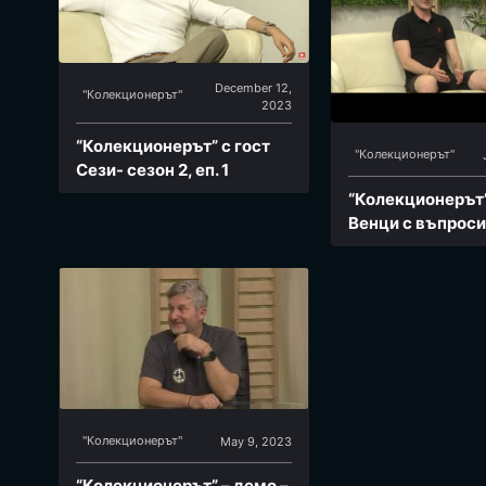
December 12,
"Колекционерът"
2023
“Колекционерът” с гост
"Колекционерът"
Сези- сезон 2, еп. 1
“Колекционерът”
Венци с въпросит
"Колекционерът"
May 9, 2023
“Колекционерът” – демо –