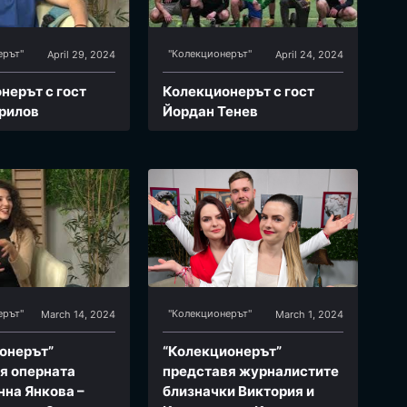
ерът"
"Колекционерът"
April 29, 2024
April 24, 2024
нерът с гост
Колекционерът с гост
рилов
Йордан Тенев
ерът"
"Колекционерът"
March 14, 2024
March 1, 2024
онерът”
“Колекционерът”
я оперната
представя журналистите
нна Янкова –
близначки Виктория и