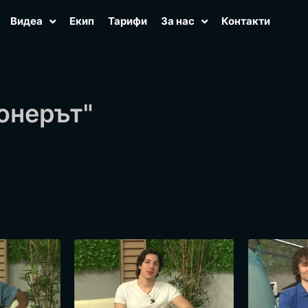
Видеа
Екип
Тарифи
За нас
Контакти
онерът"