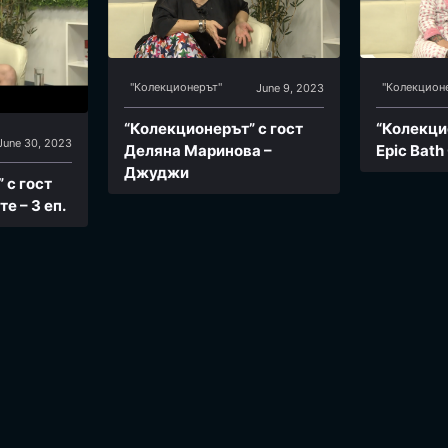
"Колекционерът"
"Колекцион
June 9, 2023
“Колекционерът” с гост
“Колекци
June 30, 2023
Деляна Маринова –
Epic Bath
Джуджи
 с гост
е – 3 еп.