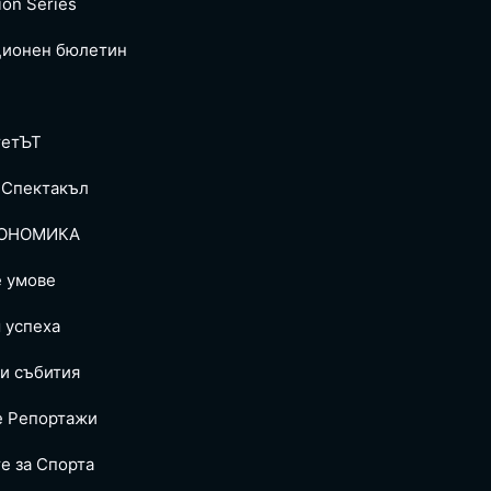
ion Series
ионен бюлетин
тетЪТ
 Спектакъл
ОНОМИКА
е умове
 успеха
и събития
е Репoртажи
е за Спортa