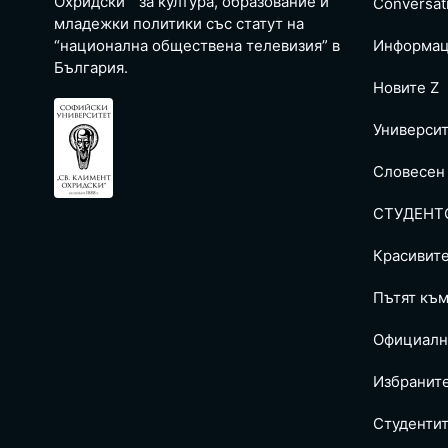
Охридски” за култура, образование и
Conversat
младежки политики със статут на
“национална обществена телевизия” в
Информац
България.
Новите Z
Универси
Словесен
СТУДЕНТ
Красивит
Пътят към
Официалн
Избранит
Студентит