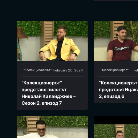
"Колекционерът"
"Колекционерът"
February 20, 2024
Fe
“Колекционерът”
“Колекционерът
представя пилотът
представя Ицака
Николай Калайджиев –
2, епизод 6
Сезон 2, епизод 7