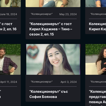
"Колекционерът"
"Колекцион
June 19, 2024
May 23, 2024
 с гост
“Колекционерът” с гост
Колекцио
 2, еп. 16
Кирил Хаджиев – Тино –
Кирил Ки
сезон 2, еп. 15
"Колекционерът"
"Колекцион
April 11, 2024
April 3, 2024
”
“Колекционерът” със
“Колекци
н
София Боянова
представ
певица А