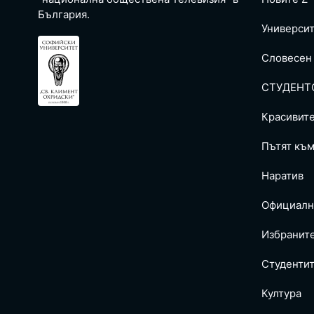
България.
Универси
Словесен
СТУДЕНТ
Красивит
Пътят към
Наратив
Официалн
Избранит
Студентит
Култура