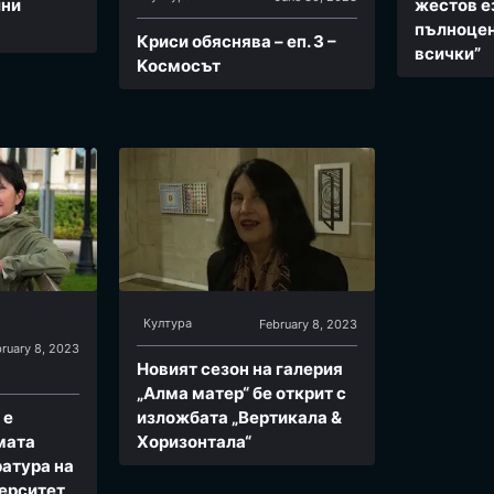
лни
жестов е
пълноцен
Криси обяснява – еп. 3 –
всички”
Kосмосът
Култура
February 8, 2023
bruary 8, 2023
Новият сезон на галерия
„Алма матер“ бе открит с
 е
изложбата „Вертикала &
мата
Хоризонтала“
ратура на
ерситет