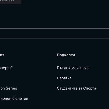
ия
Подкасти
онерът"
Пътят към успеха
Наратив
ion Series
Студентите за Спортa
ионен бюлетин