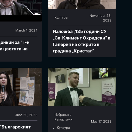
November 28,
Култура
2023
March 1, 2024
Изложба „135 години СУ
„Св. Климент Охридски” в
онкин за “Г-н
Галерия на открито в
и цветята на
градина „Кристал“
Избраните
June 20, 2023
Репoртажи
May 17, 2023
“Българският
,
Култура