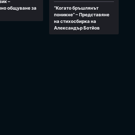
зик –
но общуване за
“Когато бръшлянът
поникне” – Представяне
на стихосбирка на
Александър Ботйов