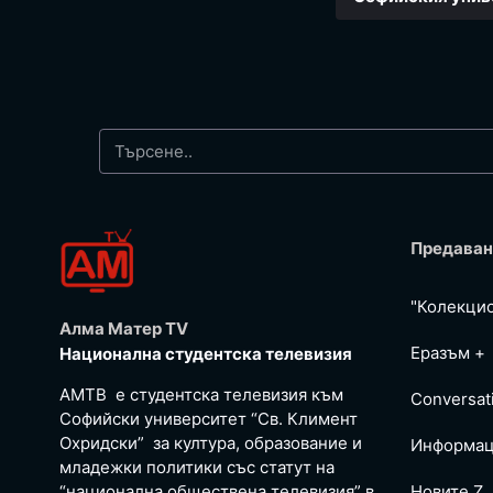
Предаван
"Колекци
Алма Матер TV
Еразъм +
Национална студентска телевизия
АМТВ е студентска телевизия към
Conversat
Софийски университет “Св. Климент
Охридски” за култура, образование и
Информац
младежки политики със статут на
“национална обществена телевизия” в
Новите Z