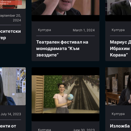
September 20,
2024
Култура
Култура
March 1, 2024
рситетски
тер
Театрален фестивал на
Мариус Д
монодрамата “Към
Ибрахим 
звездите”
Корана”
Култура
July 14, 2023
енти от
Изложба 
Култура
June 30, 2023