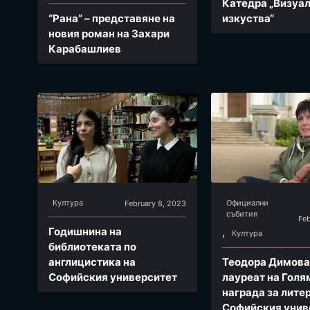
Катедра „Визуа
“Рана” – представяне на
изкуства“
новия роман на Захари
Карабашлиев
Култура
Официални
February 8, 2023
събития
Fe
Годишнина на
,
Култура
библиотеката по
англицистика на
Теодора Димова
Софийския университет
лауреат на Голя
награда за лите
Софийския унив