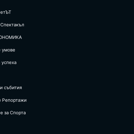
тетЪТ
 Спектакъл
ОНОМИКА
е умове
 успеха
и събития
е Репoртажи
е за Спортa