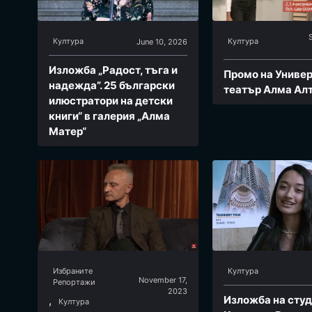
Култура
Култура
June 10, 2026
Изложба „Радост, тъга и
Промо на Униве
надежда”. 25 български
театър Алма Ал
илюстратори на детски
книги“ в галерия „Алма
Матер“
Избраните
Култура
November 17,
Репoртажи
2023
Изложба на студ
,
Култура