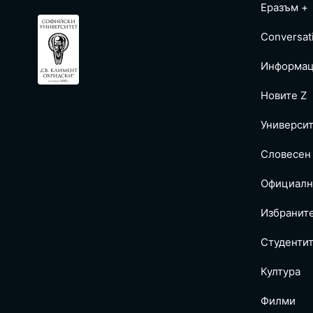
Еразъм +
Conversat
Информац
Новите Z
Универси
Словесен
Официалн
Избранит
Студентит
Култура
Филми