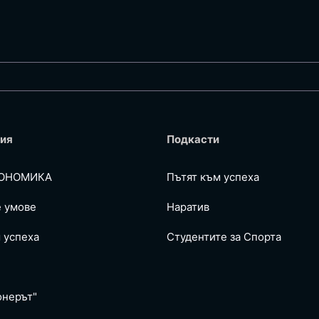
ия
Подкасти
ОНОМИКА
Пътят към успеха
е умове
Наратив
 успеха
Студентите за Спортa
онерът"