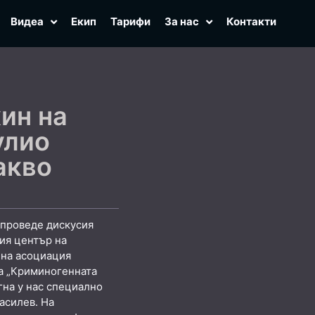
Видеа
Екип
Тарифи
За нас
Контакти
ин на
улио
акво
 проведе дискусия
ия център на
лна асоциация
а „Криминогенната
гна у нас специално
асилев. На