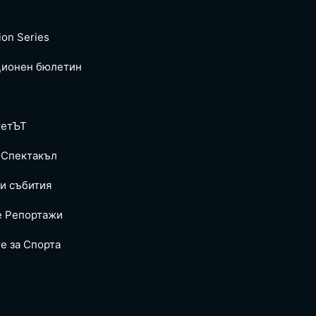
ion Series
ионен бюлетин
тетЪТ
 Спектакъл
и събития
е Репoртажи
е за Спортa