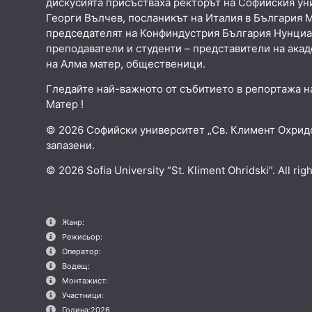
дискусията присъстваха ректорът на Софийския ун
Георги Вълчев, посланикът на Италия в България 
председателят на Конфиндустрия България Нунциа
преподаватели и студенти – представители на ака
на Алма матер, общественици.
Гледайте най-важното от събитието в репортажа н
Матер !
© 2026 Софийски университет „Св. Климент Охридс
запазени.
© 2026 Sofia University “St. Kliment Ohridski”. All rig
Жанр:
Режисьор:
Оператор:
Водещ:
Монтажист:
Участници:
Година:
2026