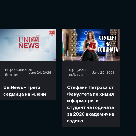
Информационен
Официални
June 24, 2026
June 22, 2026
бюлетин
събития
UniNews – Трета
Стефани Петрова от
седмица на м. юни
Факултета по химия
и фармация e
студент на годината
за 2026 академична
година