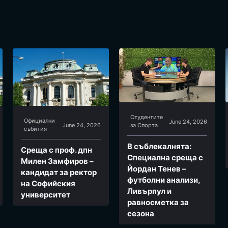
Студентите
Официални
June 24, 2026
June 24, 2026
за Спортa
събития
В съблекалнята:
Среща с проф. дпн
Специална среща с
Милен Замфиров –
Йордан Тенев –
кандидат за ректор
футболни анализи,
на Софийския
Ливърпул и
университет
равносметка за
сезона