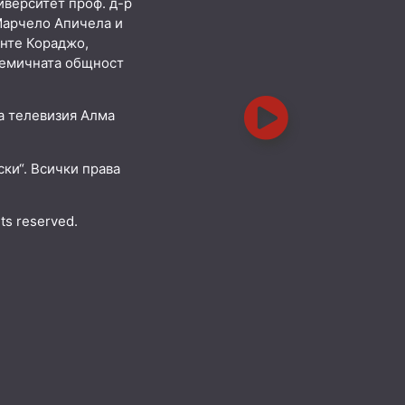
иверситет проф. д-р
Марчело Апичела и
нте Кораджо,
демичната общност
а телевизия Алма
ки“. Всички права
hts reserved.