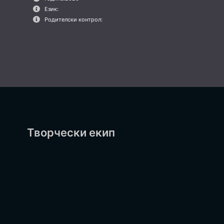
Език:
Родителски контрол:
Творчески екип