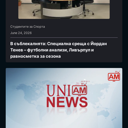
Студентите за Спортa
June 24, 2026
В съблекалнята: Специална среща с Йордан
Тенев – футболни анализи, Ливърпул и
равносметка за сезона