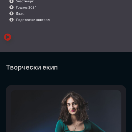
Участници:
Година:
2024
Език:
Родителски контрол:
Творчески екип