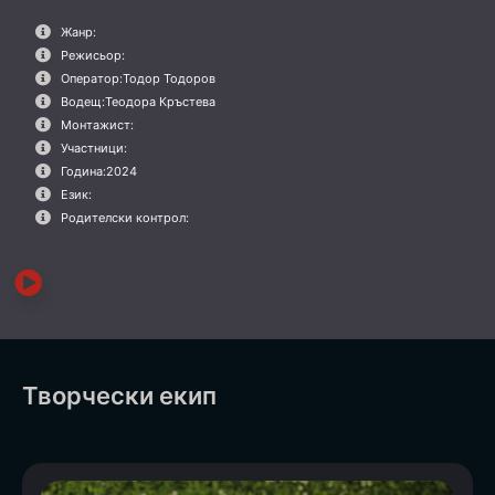
Жанр:
Режисьор:
Оператор:
Тодор Тодоров
Водещ:
Теодора Кръстева
Монтажист:
Участници:
Година:
2024
Език:
Родителски контрол:
Творчески екип