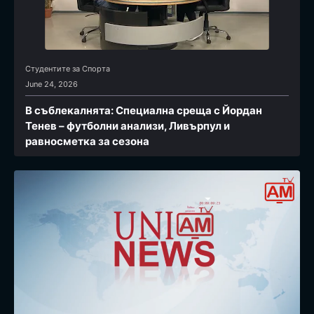
Студентите за Спортa
June 24, 2026
В съблекалнята: Специална среща с Йордан
Тенев – футболни анализи, Ливърпул и
равносметка за сезона