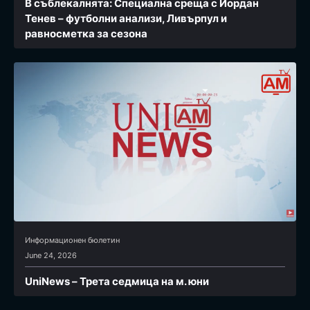
В съблекалнята: Специална среща с Йордан
Тенев – футболни анализи, Ливърпул и
равносметка за сезона
Информационен бюлетин
June 24, 2026
UniNews – Трета седмица на м. юни