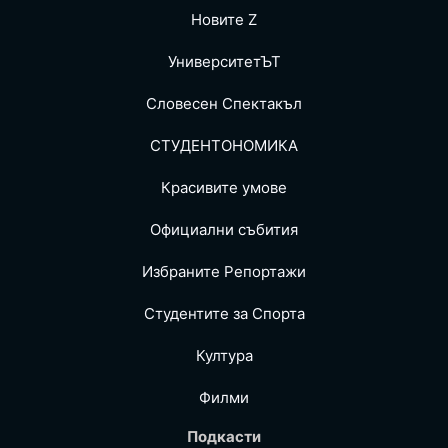
Новите Z
УниверситетЪТ
Словесен Спектакъл
СТУДЕНТОНОМИКА
Красивите умове
Официални събития
Избраните Репoртажи
Студентите за Спортa
Култура
Филми
Подкасти