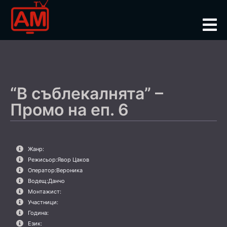
“В съблекалнята” –
Промо на еп. 6
Жанр:
Режисьор:
Явор Цаков
Оператор:
Вероника
Водещ:
Данчо
Монтажист:
Участници:
Година:
Език: