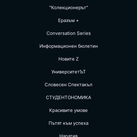
"Колекционерът"
Еразъм +
Conversation Series
Информационен бюлетин
Новите Z
УниверситетЪТ
Словесен Спектакъл
СТУДЕНТОНОМИКА
Красивите умове
Пътят към успеха
Наратив