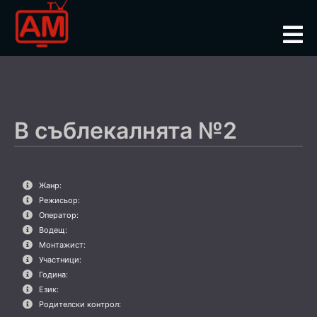
В съблекалнята №2
Жанр:
Режисьор:
Оператор:
Водещ:
Монтажист:
Участници:
Година:
Език:
Родителски контрол: