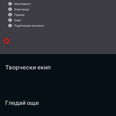
Монтажист:
Участници:
Година:
Език:
Родителски контрол:
Творчески екип
Гледай още