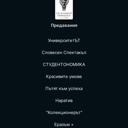
Предавания
УниверситетЪТ
Словесен Спектакъл
СТУДЕНТОНОМИКА
Красивите умове
Пътят към успеха
Наратив
"Колекционерът"
Еразъм +