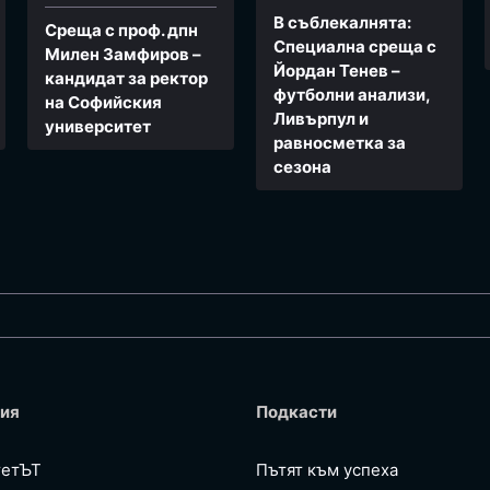
В съблекалнята:
Среща с проф. дпн
Специална среща с
Милен Замфиров –
Йордан Тенев –
кандидат за ректор
футболни анализи,
на Софийския
Ливърпул и
университет
равносметка за
сезона
ия
Подкасти
тетЪТ
Пътят към успеха