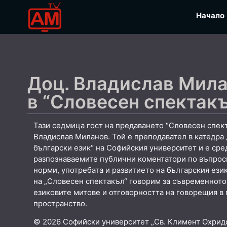
Начало
Доц. Владислав Мила
в “Словесен спектак
Тази седмица гост на предаването “Словесен спект
Владислав Миланов. Той е преподавател в катедр
български език“ на Софийския университет и е сре
разпознаваемите публични коментатори по въпроси
норми, употребата и развитието на българския език
на „Словесен спектакъл“ говорим за съвременното 
езиковите митове и отговорността на говорещия в
пространство.
© 2026 Софийски университет „Св. Климент Охридс