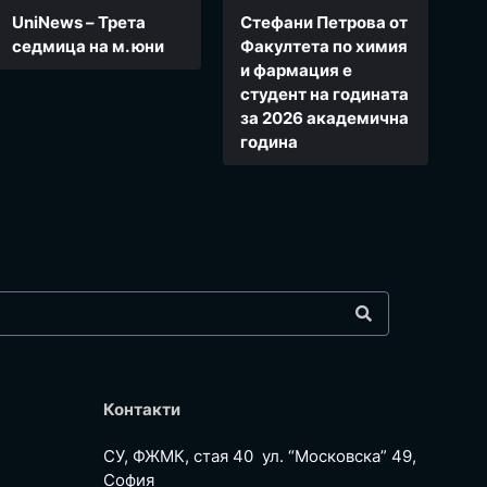
UniNews – Трета
Стефани Петрова от
седмица на м. юни
Факултета по химия
и фармация e
студент на годината
за 2026 академична
година
Контакти
СУ, ФЖМК, стая 40 ул. “Московска” 49,
София