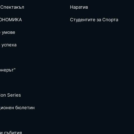
 Спектакъл
Наратив
ОНОМИКА
Студентите за Спортa
е умове
 успеха
онерът"
ion Series
ионен бюлетин
и събития