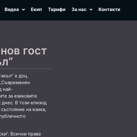
Видеа
Екип
Тарифи
За нас
Контакти
нов гост
ъл”
акъл” е доц.
а „Съвременен
д най-
те за езиковите
 днес. В този епизод
състояние на езика,
 публичното
ки“. Всички права