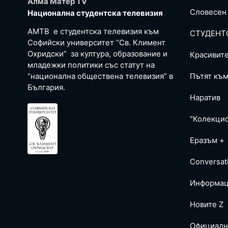
Алма Матер TV
Словесен
Национална студентска телевизия
АМТВ е студентска телевизия към
СТУДЕНТ
Софийски университет “Св. Климент
Охридски” за култура, образование и
Красивит
младежки политики със статут на
“национална обществена телевизия” в
Пътят към
България.
Наратив
"Колекци
Еразъм +
Conversat
Информац
Новите Z
Официалн