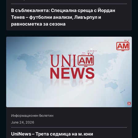
В съблекалнята: Специална среща с Йордан
Тенев – футболни анализи, Ливърпул и
равносметка за сезона
Информационен бюлетин
June 24, 2026
UniNews – Трета седмица на м. юни