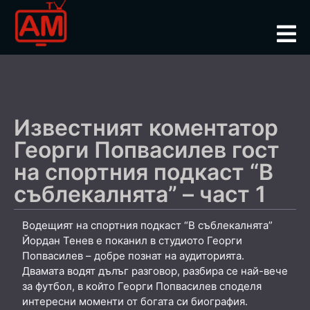
Известният коментатор
Георги Попвасилев гост
на спортния подкаст “В
съблекалнята” – част 1
Водещият на спортния подкаст “В съблекалнята”
Йордан Тенев е поканил в студиото Георги
Попвасилев – добре познат на аудиторията.
Двамата водят дълъг разговор, разбира се най-вече
за футбол, в който Георги Попвасилев споделя
интересни моменти от богата си биография.