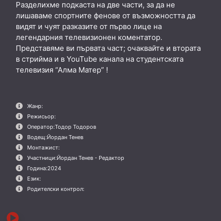
Разделихме подкаста на две части, за да не
лишаваме спортните фенове от възможността да
видят и чуят разказите от първо лице на
легендарния телевизионен коментатор.
Представяме ви първата част; очаквайте и втората
в стрийма и в YouTube канала на студентската
телевизия “Алма Матер” !
Жанр:
Режисьор:
Оператор:
Тодор Тодоров
Водещ:
Йордан Тенев
Монтажист:
Участници:
Йордан Тенев - Редактор
Година:
2024
Език:
Родителски контрол: