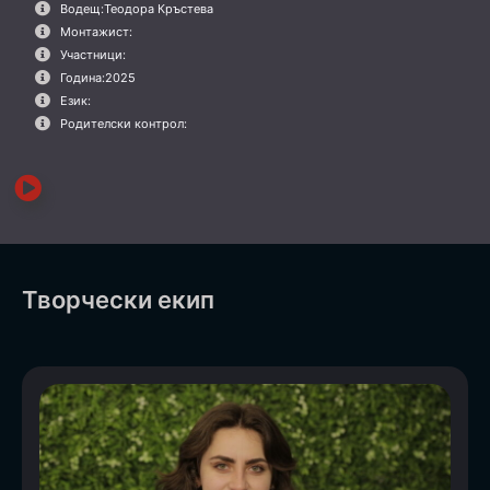
Водещ:
Теодора Кръстева
Монтажист:
Участници:
Година:
2025
Език:
Родителски контрол:
Творчески екип