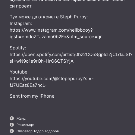
си проект.
Тук може да откриете Steph Purpy:
Instagram:
https://www.instagram.com/hellbbooy?
igsh=emdoZTJzamo0b2Fo&utm_source=qr
Spotify:
https://open.spotify.com/artist/0bz2CQnSgpIcIZjCLdaJSf?
si=wN9o1a9rQh-l1rG6QTSYjA
Youtube:
https://youtube.com/@stephpurpy?si=-
fJ7UEaz8Ea7hcL-
Sent from my iPhone
Жанр:
Режисьор:
Оператор:
Тодор Тодоров