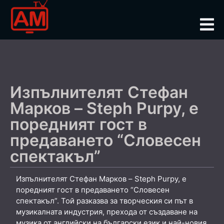
Изпълнителят Стефан
Марков – Steph Purpy, е
поредният гост в
предаването “Словесен
спектакъл”
Изпълнителят Стефан Марков – Steph Purpy, е
поредният гост в предаването “Словесен
спектакъл”. Той разказва за творческия си път в
музикалната индустрия, прехода от създаване на
музика от английски на български език и най-новия