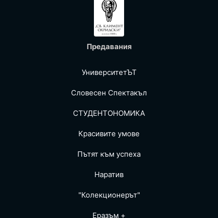
Предавания
УниверситетЪТ
Словесен Спектакъл
СТУДЕНТОНОМИКА
Красивите умове
Пътят към успеха
Наратив
"Колекционерът"
Еразъм +