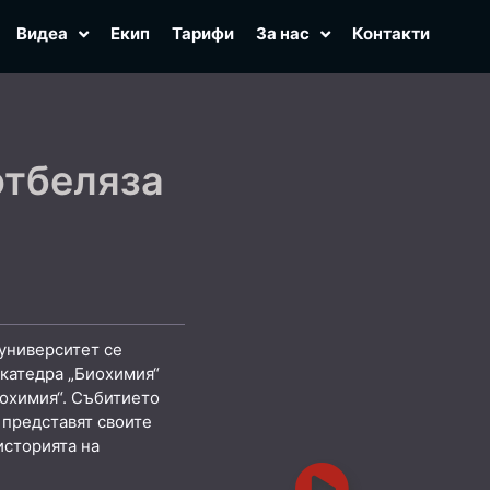
Видеа
Екип
Тарифи
За нас
Контакти
отбеляза
 университет се
катедра „Биохимия“
охимия“. Събитието
 представят своите
историята на