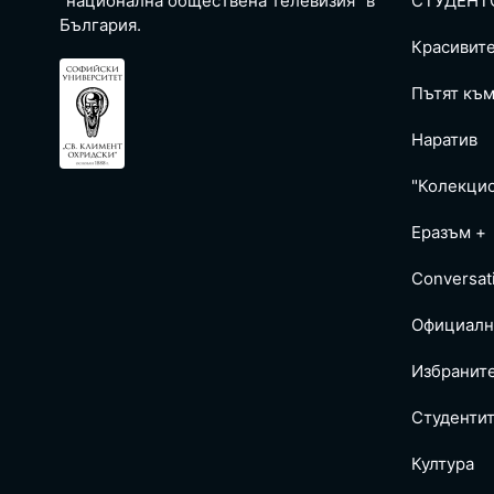
“национална обществена телевизия” в
СТУДЕНТ
България.
Красивит
Пътят към
Наратив
"Колекци
Еразъм +
Conversat
Официалн
Избранит
Студентит
Култура