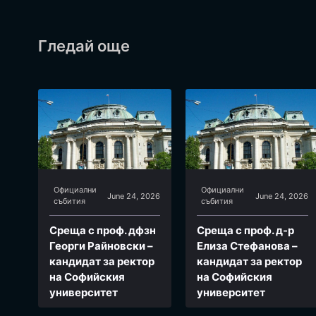
Гледай още
Официални
Официални
June 24, 2026
June 24, 2026
събития
събития
Среща с проф. дфзн
Среща с проф. д-р
Георги Райновски –
Елиза Стефанова –
кандидат за ректор
кандидат за ректор
на Софийския
на Софийския
университет
университет