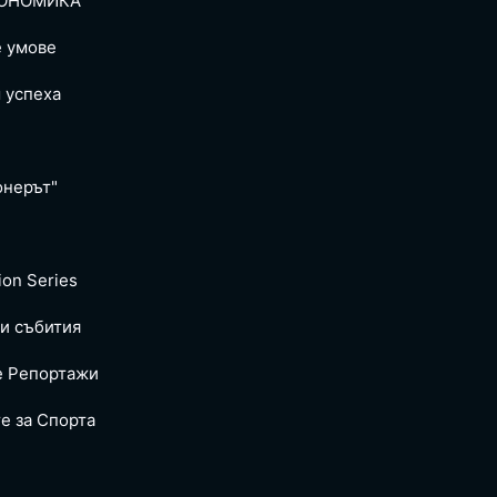
ОНОМИКА
е умове
 успеха
онерът"
ion Series
и събития
е Репoртажи
е за Спортa