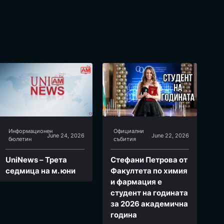
Информационен
Официални
June 24, 2026
June 22, 2026
бюлетин
събития
UniNews – Трета
Стефани Петрова от
седмица на м. юни
Факултета по химия
и фармация e
студент на годината
за 2026 академична
година