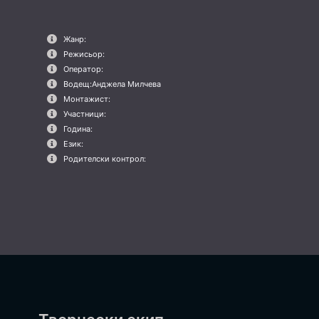
Жанр:
Режисьор:
Оператор:
Водещ:
Анджела Милчева
Монтажист:
Участници:
Година:
Език:
Родителски контрол: