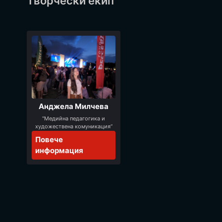
Творчески екип
Анджела Милчева
"Медийна педагогика и
художествена комуникация“
Повече
информация