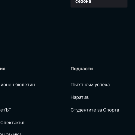
сезона
ия
Подкасти
ионен бюлетин
Пътят към успеха
Наратив
тетЪТ
Студентите за Спортa
 Спектакъл