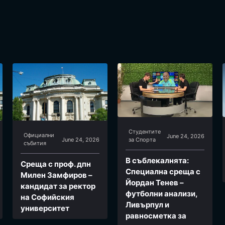
Студентите
Официални
June 24, 2026
June 24, 2026
за Спортa
събития
В съблекалнята:
Среща с проф. дпн
Специална среща с
Милен Замфиров –
Йордан Тенев –
кандидат за ректор
футболни анализи,
на Софийския
Ливърпул и
университет
равносметка за