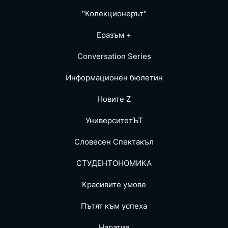
"Колекционерът"
Еразъм +
Conversation Series
Информационен бюлетин
Новите Z
УниверситетЪТ
Словесен Спектакъл
СТУДЕНТОНОМИКА
Красивите умове
Пътят към успеха
Наратив