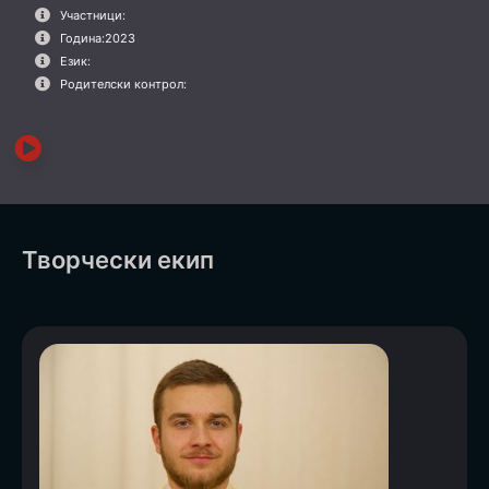
Участници:
Година:
2023
Език:
Родителски контрол:
Творчески екип