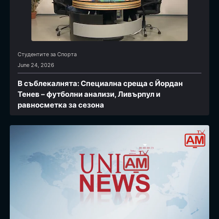
Студентите за Спортa
June 24, 2026
В съблекалнята: Специална среща с Йордан
Тенев – футболни анализи, Ливърпул и
равносметка за сезона