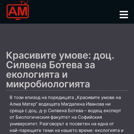
Красивите умове: доц.
Силвена Ботева за
екологията и
микробиологията
В този епизод на поредицата „Красивите умове на
Алма Матер“ водещата Магдалена Иванова ни
среща с доц. д-р Силвена Ботева – водещ експерт
от Биологическия факултет на Софийския
университет. Разговорът е посветен на една от
най-парещите теми на нашето време: екологията и