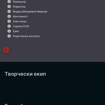
Режисьор:
Оператор:
Водещ:
Магдалена Иванова
Монтажист:
Участници:
Година:
2026
Език:
Родителски контрол:
Творчески екип