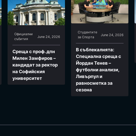
Студентите
Официални
June 24, 2026
June 24, 2026
за Спортa
събития
В съблекалнята:
Среща с проф. дпн
Специална среща с
Милен Замфиров –
Йордан Тенев –
кандидат за ректор
футболни анализи,
на Софийския
Ливърпул и
университет
равносметка за
сезона