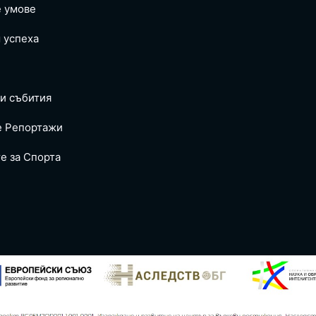
е умове
 успеха
и събития
е Репoртажи
е за Спортa