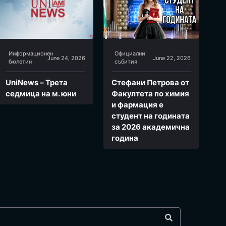
Информационен
Официални
June 24, 2026
June 22, 2026
бюлетин
събития
UniNews – Трета
Стефани Петрова от
седмица на м. юни
Факултета по химия
и фармация e
студент на годината
за 2026 академична
година