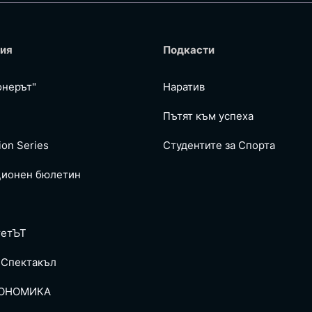
ия
Подкасти
онерът"
Наратив
Пътят към успеха
ion Series
Студентите за Спортa
ионен бюлетин
тетЪТ
 Спектакъл
ОНОМИКА