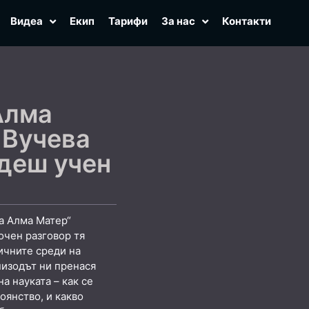
Видеа
Екип
Тарифи
За нас
Контакти
Алма
 Вучева
ъдеш учен
а Алма Матер“
очен разговор тя
ичните среди на
пизодът ни пренася
а науката – как се
оянство, и какво