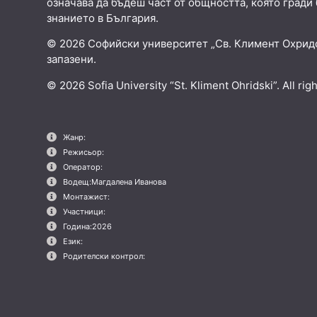
означава да бъдеш част от общността, която гради
знанието в България.
© 2026 Софийски университет „Св. Климент Охридс
запазени.
© 2026 Sofia University “St. Kliment Ohridski”. All rig
Жанр:
Режисьор:
Оператор:
Водещ:
Магдалена Иванова
Монтажист:
Участници:
Година:
2026
Език:
Родителски контрол: