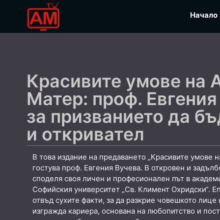
Начало
Красивите умове на 
Матер: проф. Евгения
за призванието да б
и откривател
В това издание на предаването „Красивите умове н
гостува проф. Евгения Вучева. В откровен и задълб
споделя своя личен и професионален път в академ
Софийския университет „Св. Климент Охридски“. Е
отвъд сухите факти, за да разкрие човешкото лице н
изгражда кариера, основана на любопитство и пост