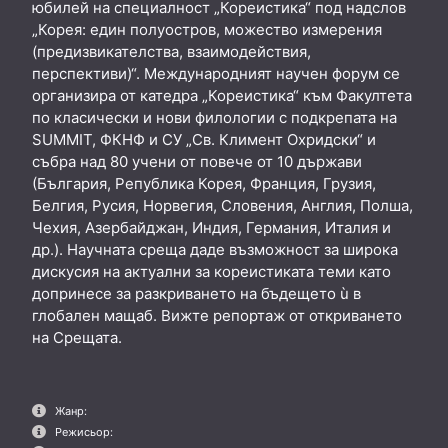
юбилей на специалност „Кореистика“ под надслов
„Корея: един полуостров, можество измерения
(предизвикателства, взаимодействия,
перспективи)“. Международният научен форум се
организира от катедра „Кореистика“ към Факултета
по класически и нови филологии с подкрепата на
SUMMIT, ФКНФ и СУ „Св. Климент Охридски“ и
събра над 80 учени от повече от 10 държави
(България, Република Корея, Франция, Грузия,
Белгия, Русия, Норвегия, Словения, Англия, Полша,
Чехия, Азербайджан, Индия, Германия, Италия и
др.). Научната среща даде възможност за широка
дискусия на актуални за кореистиката теми като
допринесе за разкриването на бъдещето ù в
глобален мащаб. Вижте репортаж от откриването
на Срещата.
Жанр:
Режисьор: