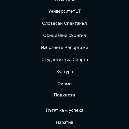
УниверситетЪТ
Словесен Спектакъл
Официални събития
Избраните Репoртажи
Студентите за Спортa
Култура
Филми
Подкасти
Пътят към успеха
Наратив