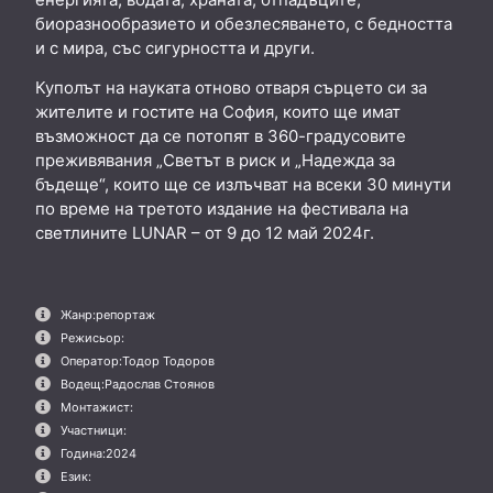
биоразнообразието и обезлесяването, с бедността
и с мира, със сигурността и други.
Куполът на науката отново отваря сърцето си за
жителите и гостите на София, които ще имат
възможност да се потопят в 360-градусовите
преживявания „Светът в риск и „Надежда за
бъдеще“, които ще се излъчват на всеки 30 минути
по време на третото издание на фестивала на
светлините LUNAR – от 9 до 12 май 2024г.
Жанр:
репортаж
Режисьор:
Оператор:
Тодор Тодоров
Водещ:
Радослав Стоянов
Монтажист:
Участници:
Година:
2024
Език: