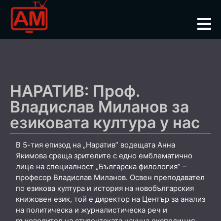
НАРАТИВ: Проф.
Владислав Миланов за
езиковата култура у нас
В 5-тия епизод на „Наратив” водещата Анна
Якимова среща зрителите с едно емблематично
лице на специалност „Българска филология” –
професор Владислав Миланов. Освен преподавател
по езикова култура и история на новобългарския
книжовен език, той е директор на Център за анализ
на политическа и журналистическа реч и
ръководител на студентската научна експедиция