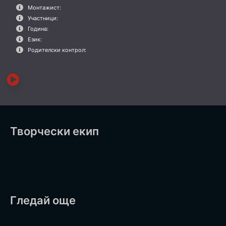
Монтажист:
Участници:
Година:
Език:
Родителски контрол:
Творчески екип
Гледай още