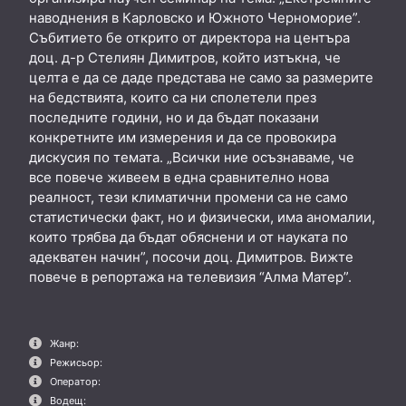
наводнения в Карловско и Южното Черноморие”.
Събитието бе открито от директора на центъра
доц. д-р Стелиян Димитров, който изтъкна, че
целта е да се даде представа не само за размерите
на бедствията, които са ни сполетели през
последните години, но и да бъдат показани
конкретните им измерения и да се провокира
дискусия по темата. „Всички ние осъзнаваме, че
все повече живеем в една сравнително нова
реалност, тези климатични промени са не само
статистически факт, но и физически, има аномалии,
които трябва да бъдат обяснени и от науката по
адекватен начин”, посочи доц. Димитров. Вижте
повече в репортажа на телевизия “Алма Матер”.
Жанр:
Режисьор:
Оператор:
Водещ: