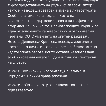
върху представянето на родни, български автори,
както и на водещи световни имена в литературата.
Особено внимание се отделя както на
качественото съдържание, така и на графичното
оформление на книгите. Впечатляващите корици са
една от запазените харатеристики и отличителни
черти на ICU. С умението на опитен разказвач,
Невена Дишлиева-Кръстева повежда зрителите
през своята лична история и през особеностите на
издателската работа, които остават незабелязани
за обикновения читател. Един истински спектакъл
на словото !
© 2026 Софийски университет „Св. Климент
Охридски“. Всички права запазени.
© 2026 Sofia University “St. Kliment Ohridski”. All
rights reserved.