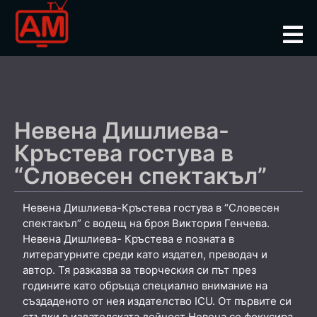
Невена Дишлиева-
Кръстева гостува в
“Словесен спектакъл”
Невена Дишлиева-Кръстева гостува в “Словесен
спектакъл” с водещ на броя Виктория Генчева.
Невена Дишлиева- Кръстева е позната в
литературните среди като издател, преводач и
автор. Тя разказва за творческия си път през
годините като обръща специално внимание на
създаденото от нея издателство ICU. От първите си
стъпки в издателската дейност Невена се фокусира