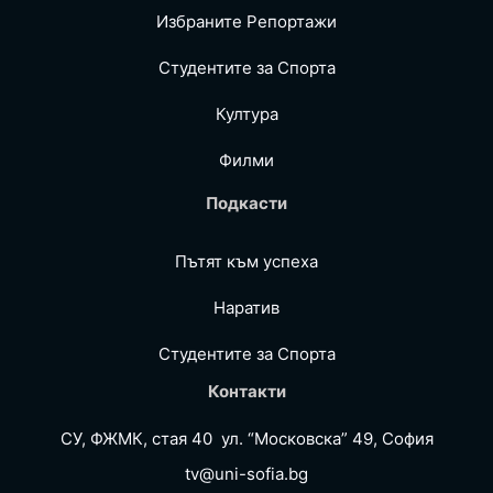
Избраните Репoртажи
Студентите за Спортa
Култура
Филми
Подкасти
Пътят към успеха
Наратив
Студентите за Спортa
Контакти
СУ, ФЖМК, стая 40 ул. “Московска” 49, София
tv@uni-sofia.bg