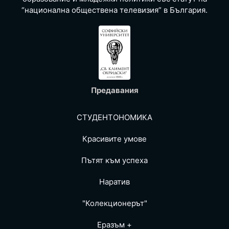
“национална обществена телевизия” в България.
Предавания
СТУДЕНТОНОМИКА
Красивите умове
Пътят към успеха
Наратив
"Колекционерът"
Еразъм +