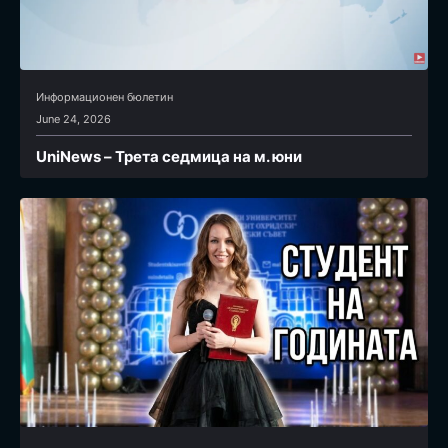
Информационен бюлетин
June 24, 2026
UniNews – Трета седмица на м. юни