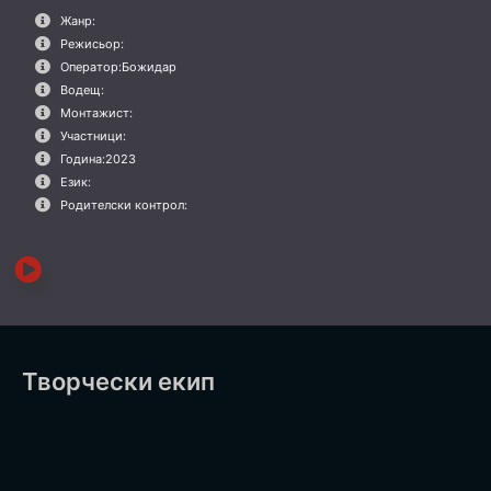
Жанр:
Режисьор:
Оператор:
Божидар
Водещ:
Монтажист:
Участници:
Година:
2023
Език:
Родителски контрол:
Творчески екип