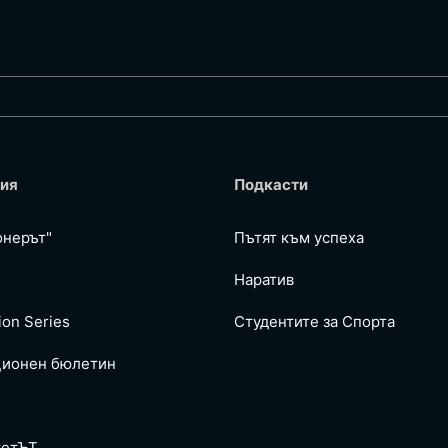
ия
Подкасти
онерът"
Пътят към успеха
Наратив
ion Series
Студентите за Спортa
ионен бюлетин
тетЪТ