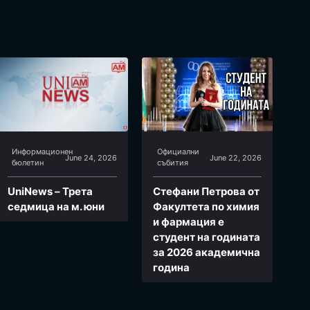
Информационен
Официални
June 24, 2026
June 22, 2026
бюлетин
събития
UniNews – Трета
Стефани Петрова от
седмица на м. юни
Факултета по химия
и фармация e
студент на годината
за 2026 академична
година