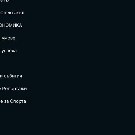
 Спектакъл
ОНОМИКА
е умове
 успеха
и събития
е Репoртажи
е за Спортa