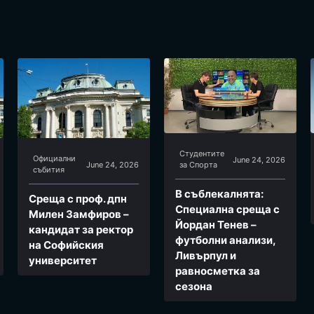
Студентите
Официални
June 24, 2026
June 24, 2026
за Спортa
събития
В съблекалнята:
Среща с проф. дпн
Специална среща с
Милен Замфиров –
Йордан Тенев –
кандидат за ректор
футболни анализи,
на Софийския
Ливърпул и
университет
равносметка за
сезона