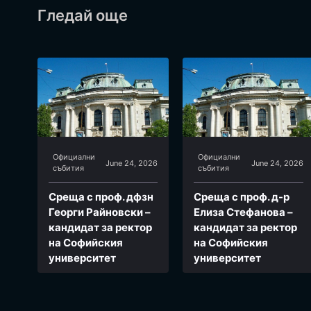
Гледай още
Официални
Официални
June 24, 2026
June 24, 2026
събития
събития
Среща с проф. дфзн
Среща с проф. д-р
Георги Райновски –
Елиза Стефанова –
кандидат за ректор
кандидат за ректор
на Софийския
на Софийския
университет
университет