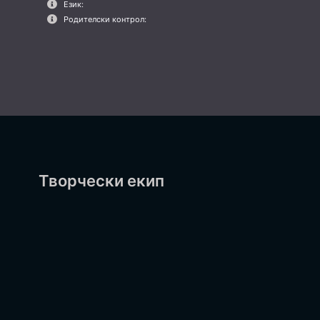
Език:
Родителски контрол:
Творчески екип