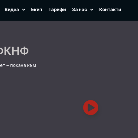
Видеа
Екип
Тарифи
За нас
Контакти
 ФКНФ
ет – покана към