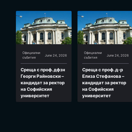
Официални
Официални
June 24, 2026
June 24, 2026
събития
събития
Среща с проф. дфзн
Среща с проф. д-р
Георги Райновски –
Елиза Стефанова –
кандидат за ректор
кандидат за ректор
на Софийския
на Софийския
университет
университет