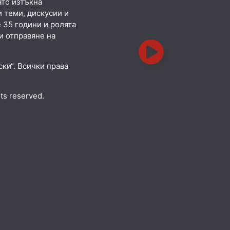
ато изтъкна
 теми, дискусии и
 35 години и ролята
и отправяне на
ки“. Всички права
hts reserved.