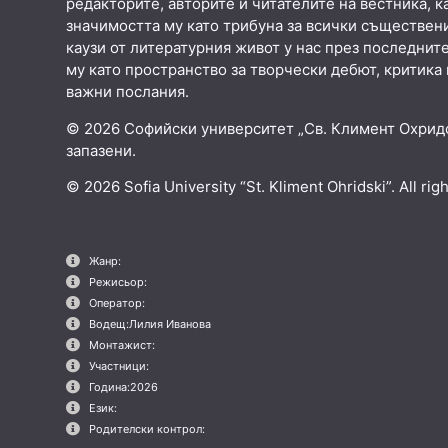
редакторите, авторите и читателите на вестника, к
значимостта му като трибуна за всички съществени
каузи от литературния живот у нас през последните
му като пространство за творчески дебют, критика 
важни послания.
© 2026 Софийски университет „Св. Климент Охридс
запазени.
© 2026 Sofia University “St. Kliment Ohridski”. All rig
Жанр:
Режисьор:
Оператор:
Водещ:
Лилия Иванова
Монтажист:
Участници:
Година:
2026
Език:
Родителски контрол: