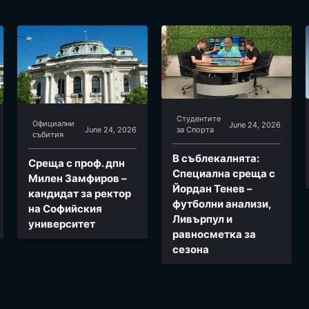
Студентите
Официални
June 24, 2026
June 24, 2026
за Спортa
събития
В съблекалнята:
Среща с проф. дпн
Специална среща с
Милен Замфиров –
Йордан Тенев –
кандидат за ректор
футболни анализи,
на Софийския
Ливърпул и
университет
равносметка за
сезона