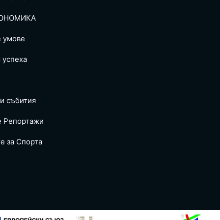
ОНОМИКА
е умове
 успеха
и събития
е Репoртажи
е за Спортa