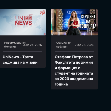
Информационен
Официални
June 24, 2026
June 22, 2026
бюлетин
събития
UniNews – Трета
Стефани Петрова от
седмица на м. юни
Факултета по химия
и фармация e
студент на годината
за 2026 академична
година