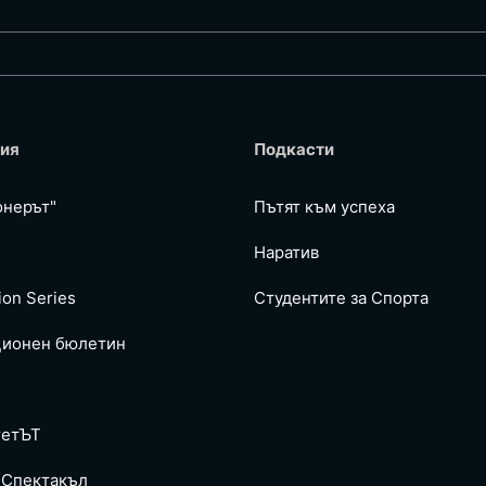
ия
Подкасти
онерът"
Пътят към успеха
Наратив
ion Series
Студентите за Спортa
ионен бюлетин
тетЪТ
 Спектакъл