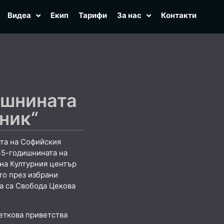
Видеа
Екип
Тарифи
За нас
Контакти
ишнината
ник“
ата на Софийския
35-годишнината на
 на Културния център
то през избрани
а са Свобода Цекова
еткова приветства