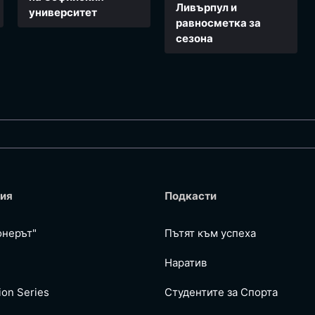
Ливърпул и
университет
равносметка за
сезона
ия
Подкасти
онерът"
Пътят към успеха
Наратив
ion Series
Студентите за Спортa