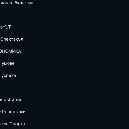
ионен бюлетин
тетЪТ
 Спектакъл
ОНОМИКА
е умове
 успеха
и събития
е Репoртажи
е за Спортa