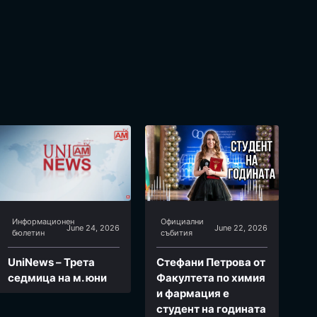
Информационен
Официални
June 24, 2026
June 22, 2026
бюлетин
събития
UniNews – Трета
Стефани Петрова от
седмица на м. юни
Факултета по химия
и фармация e
студент на годината