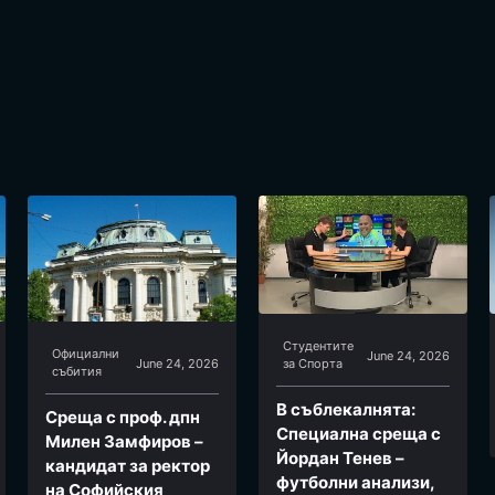
Студентите
Официални
June 24, 2026
June 24, 2026
за Спортa
събития
В съблекалнята:
Среща с проф. дпн
Специална среща с
Милен Замфиров –
Йордан Тенев –
кандидат за ректор
футболни анализи,
на Софийския