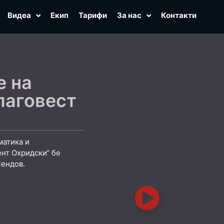
Видеа
Екип
Тарифи
За нас
Контакти
е на
лаговест
матика и
нт Охридски“ бе
Сендов.