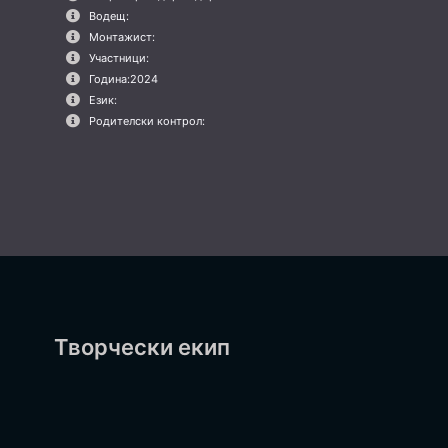
Водещ:
Монтажист:
Участници:
Година:
2024
Език:
Родителски контрол:
Творчески екип