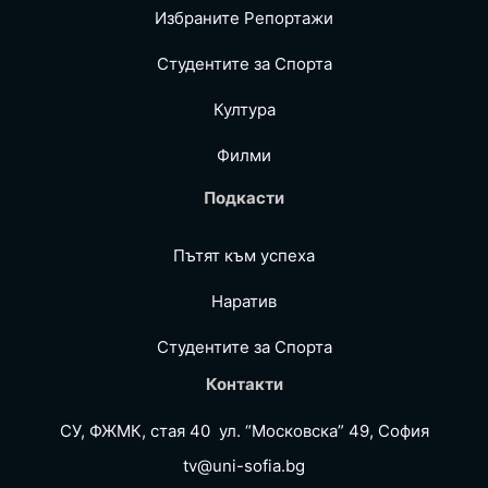
Избраните Репoртажи
Студентите за Спортa
Култура
Филми
Подкасти
Пътят към успеха
Наратив
Студентите за Спортa
Контакти
СУ, ФЖМК, стая 40 ул. “Московска” 49, София
tv@uni-sofia.bg