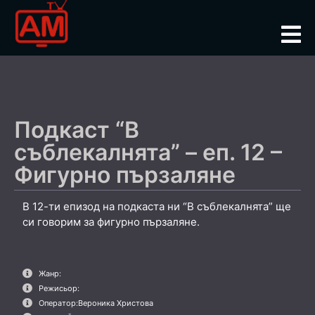
Подкаст “В
съблекалнята” – еп. 12 –
Фигурно пързаляне
В 12-ти епизод на подкаста ни “В съблекалнята” ще
си говорим за фигурно пързаляне.
Жанр:
Режисьор:
Оператор:
Вероника Христова