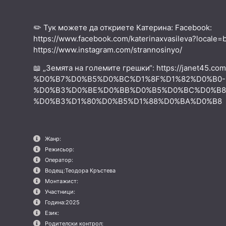
✏️ Тук можете да откриете Катерина: Facebook:
https://www.facebook.com/katerinaxvasileva?locale=
https://www.instagram.com/strannosinyo/
📖 „Земята на големите грешки“: https://janet45.co
%D0%B7%D0%B5%D0%BC%D1%8F%D1%82%D0%B0-
%D0%B3%D0%BE%D0%BB%D0%B5%D0%BC%D0%B8
%D0%B3%D1%80%D0%B5%D1%88%D0%BA%D0%B8
Жанр:
Режисьор:
Оператор:
Водещ:
Теодора Кръстева
Монтажист:
Участници:
Година:
2025
Език:
Родителски контрол: