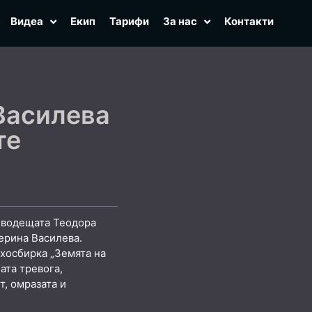
Видеа
Екип
Тарифи
За нас
Контакти
Василева
те
, водещата Теодора
ерина Василева.
ихосбирка „Земята на
ата тревога,
т, омразата и