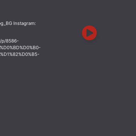
bg_BG Instagram:
m/p/8586-
%D0%BD%D0%B0-
%D1%82%D0%B5-