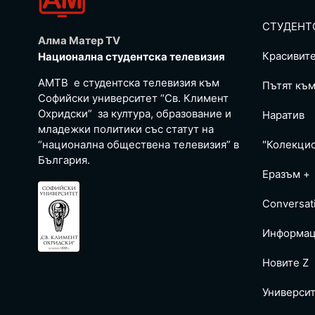
СТУДЕНТ
Алма Матер TV
Красивит
Национална студентска телевизия
АМТВ е студентска телевизия към
Пътят към
Софийски университет “Св. Климент
Охридски” за култура, образование и
Наратив
младежки политики със статут на
“национална обществена телевизия” в
"Колекци
България.
Еразъм +
Conversat
Информац
Новите Z
Универси