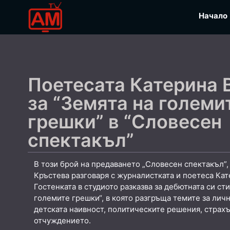
Начало
Поетесата Катерина 
за “Земята на големи
грешки” в “Словесен
спектакъл”
В този брой на предаването „Словесен спектакъл”
Кръстева разговаря с журналистката и поетеса Кат
Гостенката в студиото разказва за дебютната си ст
големите грешки“, в която разгръща темите за личн
детската наивност, политическите решения, страхъ
отчуждението.