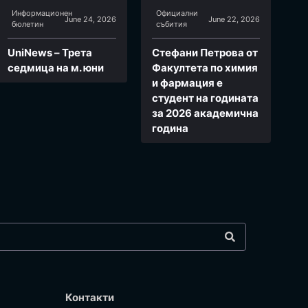
Информационен
Официални
June 24, 2026
June 22, 2026
бюлетин
събития
UniNews – Трета
Стефани Петрова от
седмица на м. юни
Факултета по химия
и фармация e
студент на годината
за 2026 академична
година
Контакти