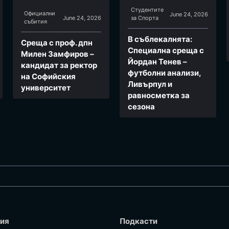
Студентите
Официални
June 24, 2026
June 24, 2026
за Спортa
събития
В съблекалнята:
Среща с проф. дпн
Специална среща с
Милен Замфиров –
Йордан Тенев –
кандидат за ректор
футболни анализи,
на Софийския
Ливърпул и
университет
равносметка за
сезона
ия
Подкасти