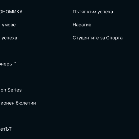
ОНОМИКА
Пътят към успеха
е умове
Наратив
 успеха
Студентите за Спортa
онерът"
ion Series
ионен бюлетин
тетЪТ