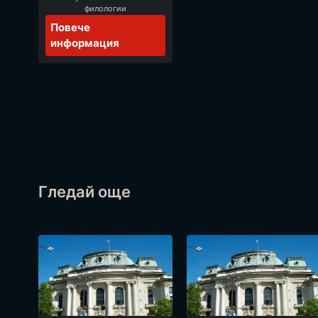
филологии
Повече
информация
Гледай още