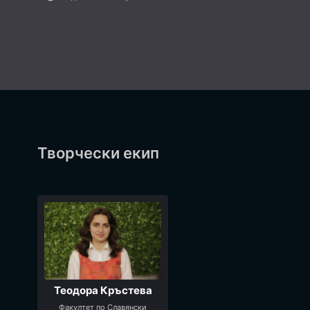
Творчески екип
Теодора Кръстева
Факултет по Славянски