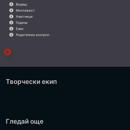
Водещ:
Монтажист:
Участници:
Година:
Език:
Родителски контрол:
Творчески екип
Гледай още