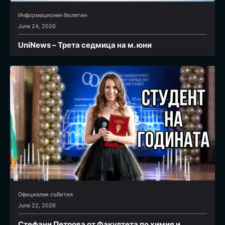
Информационен бюлетин
June 24, 2026
UniNews – Трета седмица на м. юни
Официални събития
June 22, 2026
Стефани Петрова от Факултета по химия и