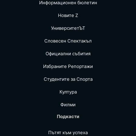
Информационен бюлетин
Новите Z
УниверситетЪТ
Словесен Спектакъл
Официални събития
Избраните Репoртажи
Студентите за Спортa
Култура
Филми
Подкасти
Пътят към успеха