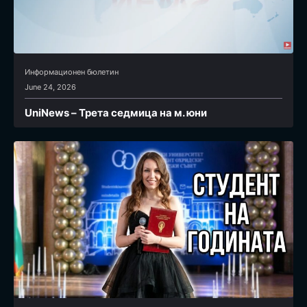
Информационен бюлетин
June 24, 2026
UniNews – Трета седмица на м. юни