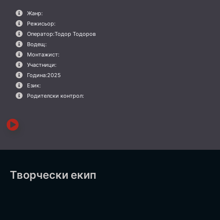
Жанр:
Режисьор:
Оператор:
Тодор Тодоров
Водещ:
Монтажист:
Участници:
Година:
2025
Език:
Родителски контрол:
Творчески екип