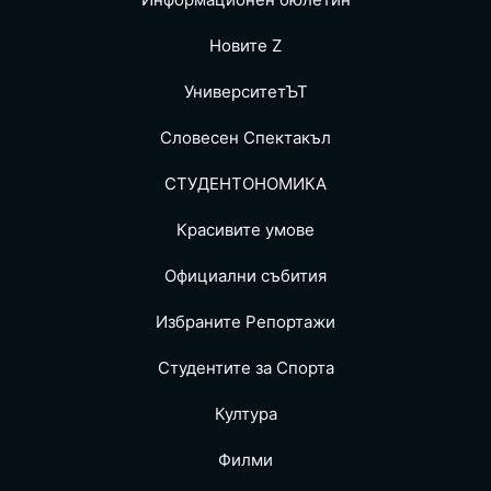
Новите Z
УниверситетЪТ
Словесен Спектакъл
СТУДЕНТОНОМИКА
Красивите умове
Официални събития
Избраните Репoртажи
Студентите за Спортa
Култура
Филми