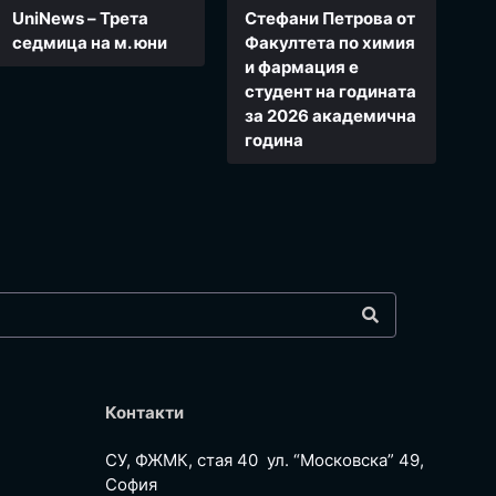
UniNews – Трета
Стефани Петрова от
седмица на м. юни
Факултета по химия
и фармация e
студент на годината
за 2026 академична
година
Контакти
СУ, ФЖМК, стая 40 ул. “Московска” 49,
София