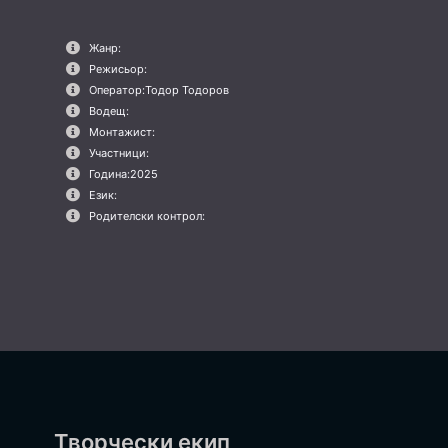
Жанр:
Режисьор:
Оператор:
Тодор Тодоров
Водещ:
Монтажист:
Участници:
Година:
2025
Език:
Родителски контрол:
Творчески екип