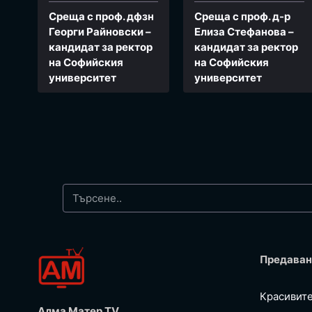
Среща с проф. дфзн
Среща с проф. д-р
Георги Райновски –
Елиза Стефанова –
кандидат за ректор
кандидат за ректор
на Софийския
на Софийския
университет
университет
Предаван
Красивит
Алма Матер TV