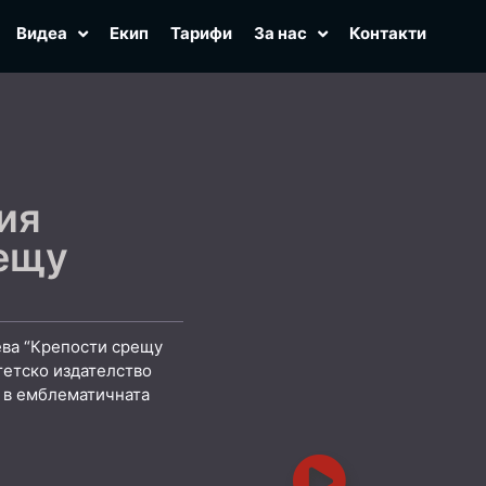
Видеа
Екип
Тарифи
За нас
Контакти
ия
рещу
ева “Крепости срещу
тетско издателство
., в емблематичната