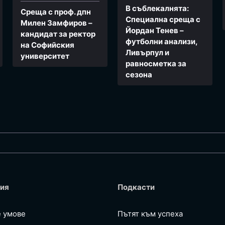
В съблекалнята:
Среща с проф. дпн
Специална среща с
Милен Замфиров –
Йордан Тенев –
кандидат за ректор
футболни анализи,
на Софийския
Ливърпул и
университет
равносметка за
сезона
ия
Подкасти
е умове
Пътят към успеха