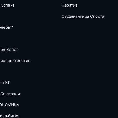
 успеха
Наратив
Студентите за Спортa
онерът"
ion Series
ионен бюлетин
тетЪТ
 Спектакъл
ОНОМИКА
и събития