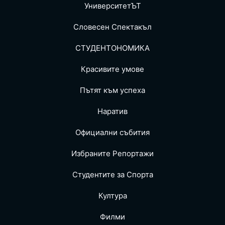
УниверситетЪТ
Словесен Спектакъл
СТУДЕНТОНОМИКА
Красивите умове
Пътят към успеха
Наратив
Официални събития
Избраните Репoртажи
Студентите за Спортa
Култура
Филми