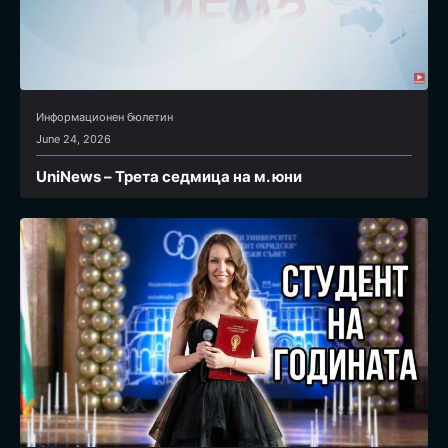
Информационен бюлетин
June 24, 2026
UniNews – Трета седмица на м. юни