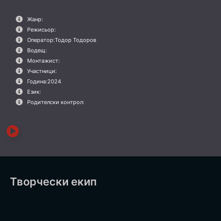
Жанр:
Режисьор:
Оператор:
Тодор Тодоров
Водещ:
Монтажист:
Участници:
Година:
2024
Език:
Родителски контрол:
Творчески екип