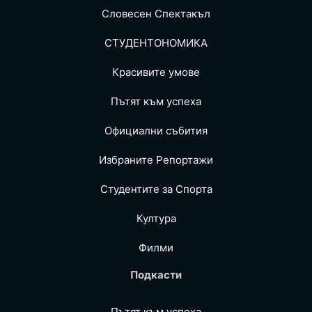
Словесен Спектакъл
СТУДЕНТОНОМИКА
Красивите умове
Пътят към успеха
Официални събития
Избраните Репoртажи
Студентите за Спортa
Култура
Филми
Подкасти
Пътят към успеха