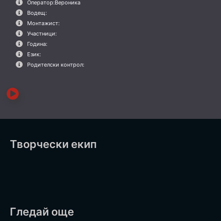
Оператор:
Вероника
Водещ:
Монтажист:
Участници:
Година:
Език:
Родителски контрол:
Творчески екип
Гледай още