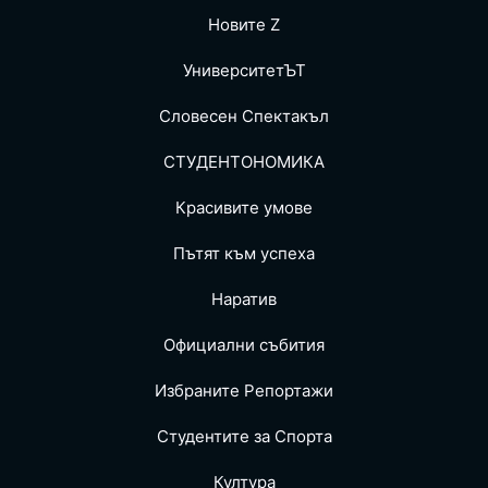
Новите Z
УниверситетЪТ
Словесен Спектакъл
СТУДЕНТОНОМИКА
Красивите умове
Пътят към успеха
Наратив
Официални събития
Избраните Репoртажи
Студентите за Спортa
Култура