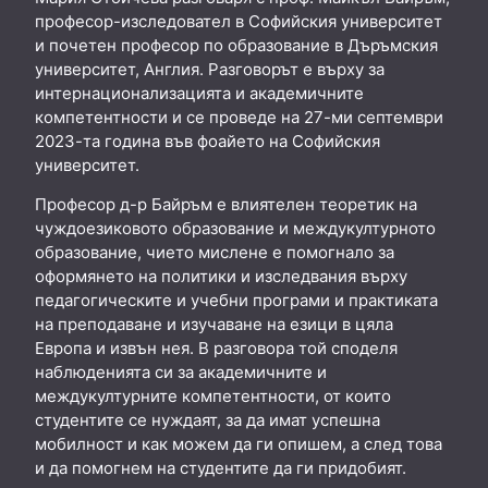
професор-изследовател в Софийския университет
и почетен професор по образование в Дъръмския
университет, Англия. Разговорът е върху за
интернационализацията и академичните
компетентности и се проведе на 27-ми септември
2023-та година във фоайето на Софийския
университет.
Професор д-р Байръм е влиятелен теоретик на
чуждоезиковото образование и междукултурното
образование, чието мислене е помогнало за
оформянето на политики и изследвания върху
педагогическите и учебни програми и практиката
на преподаване и изучаване на езици в цяла
Европа и извън нея. В разговора той споделя
наблюденията си за академичните и
междукултурните компетентности, от които
студентите се нуждаят, за да имат успешна
мобилност и как можем да ги опишем, а след това
и да помогнем на студентите да ги придобият.