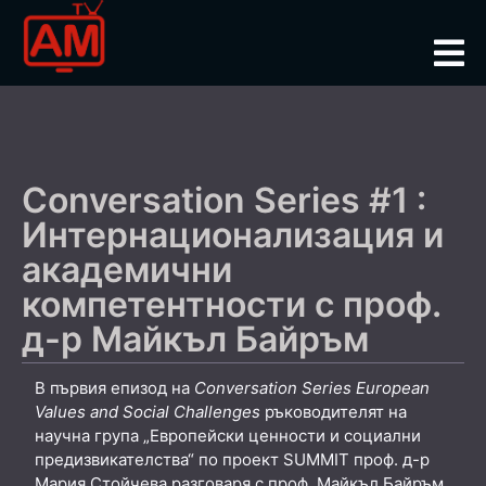
Conversation Series #1 :
Интернационализация и
академични
компетентности с проф.
д-р Майкъл Байръм
В първия епизод на
Conversation
Series
European
Values
and
Social
Challenges
ръководителят на
научна група „Европейски ценности и социални
предизвикателства“ по проект SUMMIT проф. д-р
Мария Стойчева разговаря с проф. Майкъл Байръм,