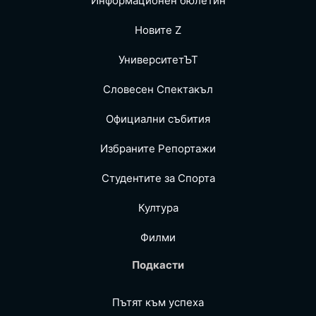
Информационен бюлетин
Новите Z
УниверситетЪТ
Словесен Спектакъл
Официални събития
Избраните Репoртажи
Студентите за Спортa
Култура
Филми
Подкасти
Пътят към успеха