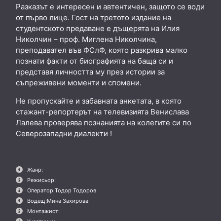
Разказът е интересен и автентичен, защото се води
от първо лице. Гост на третото издание на
студентското предаване е дъщерята на Илия
Николчин – проф. Миглена Николчина,
преподавател във ФСлФ, която разкрива малко
познати факти от биографията на баща си и
представя личността му през истории за
съпреживени моменти и спомени.
Не пропускайте и забавната анкетата, в която
стажант-репортерът на телевизията Венислава
Лалева проверява познанията на колегите си по
Северозападни диалекти !
Жанр:
Режисьор:
Оператор:
Тодор Тодоров
Водещ:
Мина Захирова
Монтажист: