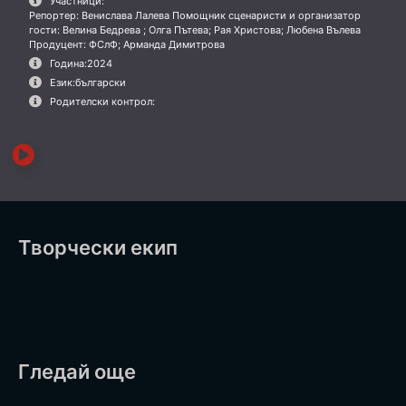
Участници:
Репортер: Венислава Лалева Помощник сценаристи и организатор
гости: Велина Бедрева ; Олга Пътева; Рая Христова; Любена Вълева
Продуцент: ФСлФ; Арманда Димитрова
Година:
2024
Език:
български
Родителски контрол:
Творчески екип
Гледай още