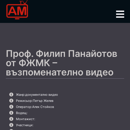
Проф. Филип Панайотов
от ФЖМК –
възпоменателно видео
Жанр:
документално видео
Режисьор:
Петър Желев
Оператор:
Алек Стойков
Водещ:
Монтажист:
Участници: