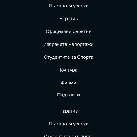
Пътят към успеха
Наратив
Официални събития
Избраните Репoртажи
Студентите за Спортa
Култура
Филми
Подкасти
Наратив
Пътят към успеха
Студентите за Спортa