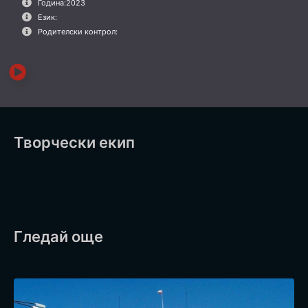
Година:
2023
Език:
Родителски контрол:
Творчески екип
Гледай още