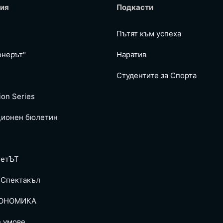
ия
Подкасти
Пътят към успеха
онерът"
Наратив
Студентите за Спортa
ion Series
ионен бюлетин
тетЪТ
 Спектакъл
ОНОМИКА
е умове