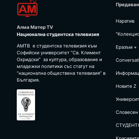
Предаван
Наратив
Алма Матер TV
"Колекци
Национална студентска телевизия
АМТВ е студентска телевизия към
Еразъм +
Софийски университет “Св. Климент
Охридски” за култура, образование и
Conversat
младежки политики със статут на
“национална обществена телевизия” в
Информац
България.
Новите Z
Универси
Словесен
СТУДЕНТ
Красивит