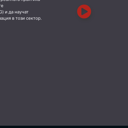
те
) и да научат
ация в този сектор.