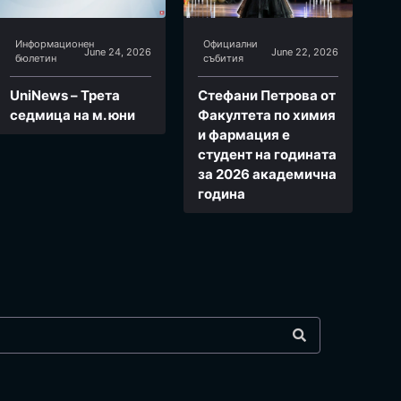
Информационен
Официални
June 24, 2026
June 22, 2026
бюлетин
събития
UniNews – Трета
Стефани Петрова от
седмица на м. юни
Факултета по химия
и фармация e
студент на годината
за 2026 академична
година