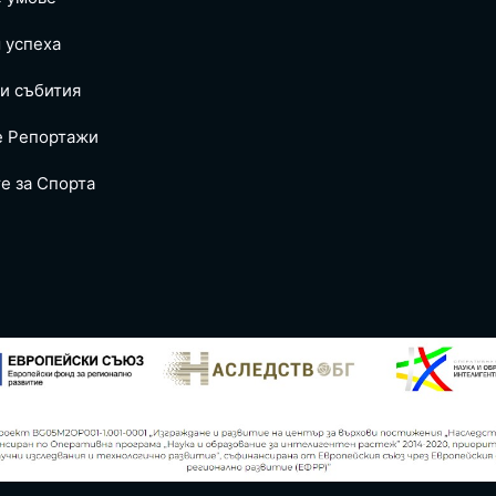
 успеха
и събития
е Репoртажи
е за Спортa