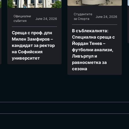
Студентите
Официални
June 24, 2026
June 24, 2026
за Спортa
събития
В съблекалнята:
Среща с проф. дпн
Специална среща с
Милен Замфиров –
Йордан Тенев –
кандидат за ректор
футболни анализи,
на Софийския
Ливърпул и
университет
равносметка за
сезона