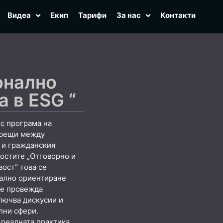
Видеа
Екип
Тарифи
За нас
Контакти
онално
 в ESG “
с програма на
срещи между
 и гражданския
ностите „Отговорно и
ост“ това се
нално ориентиране
се провежда
ключва дискусии и
лни сфери.
 реалната практика