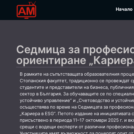
Начало
Седмица за професи
ориентиране „Кариера
В рамките на съпътстващата образователния проце
Стопанския факултет, традиционно се провеждат 
студентите и представители на бизнеса, публичния
сектор в България. За обучаващите се по специал
устойчиво управление“ и „Счетоводство и устойчив
осъществява по време на Седмицата за професио
„Кариера в ESG“. Петото издание на инициативата 
присъствено в периода 11–17 октомври 2025 г. и в
срещи с водещи експерти от различни професиона
Участниците имат възможност да почерпят опит от