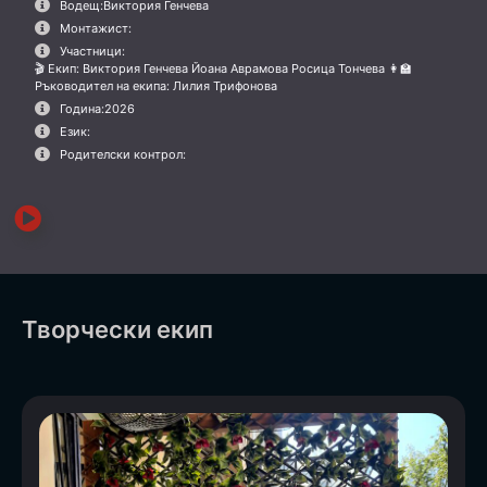
Водещ:
Виктория Генчева
Монтажист:
Участници:
🎬 Екип: Виктория Генчева Йоана Аврамова Росица Тончева 👩‍🏫
Ръководител на екипа: Лилия Трифонова
Година:
2026
Език:
Родителски контрол:
Творчески екип