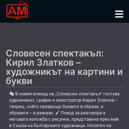
Словесен спектакъл:
Кирил Златков –
художникът на картини и
букви
🎭 В новия епизод на „Словесен спектакъл“ гостува
художникът, график и илюстратор Кирил Златков –
творец, който превръща буквите в образи, а
образите – в разкази. 🖌️ Повод за разговора е
неговата изложба с рисунки, представена през май
в Съюза на българските художници. Носител на