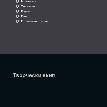
Монтажист:
Участници:
Година:
Език:
Родителски контрол:
Творчески екип