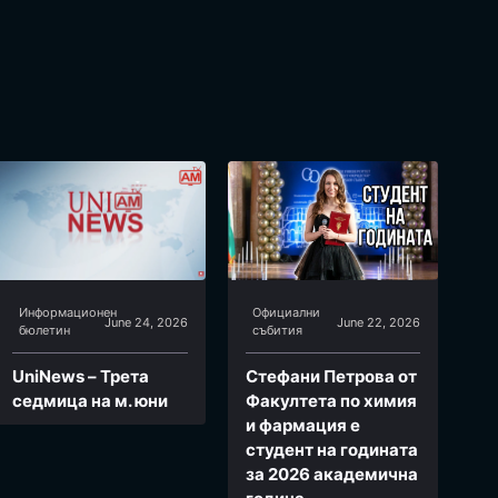
Информационен
Официални
June 24, 2026
June 22, 2026
бюлетин
събития
UniNews – Трета
Стефани Петрова от
седмица на м. юни
Факултета по химия
и фармация e
студент на годината
за 2026 академична