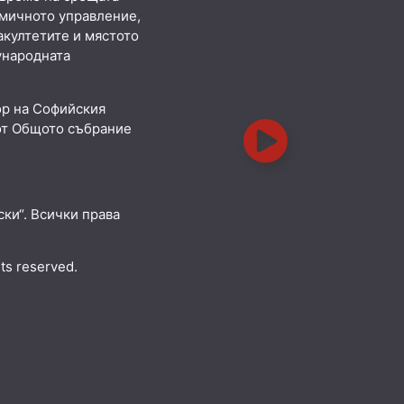
емичното управление,
акултетите и мястото
ународната
ор на Софийския
от Общото събрание
ки“. Всички права
hts reserved.