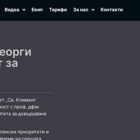
Видеа
Екип
Тарифи
За нас
Контакти
Георги
 за
ет „Св. Климент
ост с проф. дфзн
итета за довършване
вленски приоритети и
 време на срещата