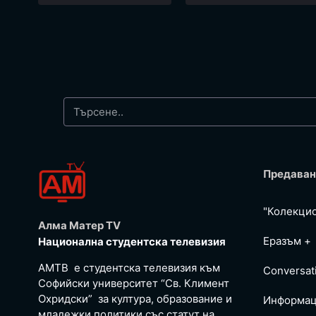
Предаван
"Колекци
Алма Матер TV
Еразъм +
Национална студентска телевизия
АМТВ е студентска телевизия към
Conversat
Софийски университет “Св. Климент
Охридски” за култура, образование и
Информац
младежки политики със статут на