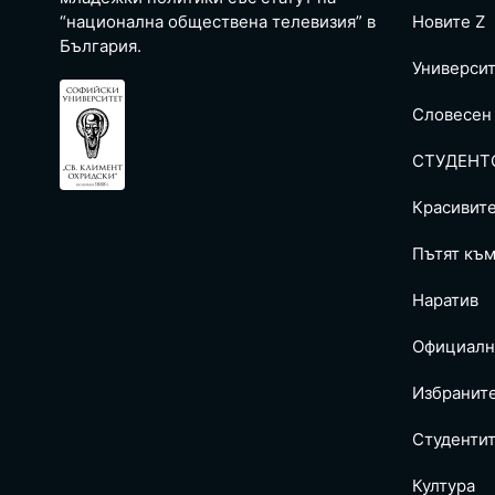
“национална обществена телевизия” в
Новите Z
България.
Универси
Словесен
СТУДЕНТ
Красивит
Пътят към
Наратив
Официалн
Избранит
Студентит
Култура