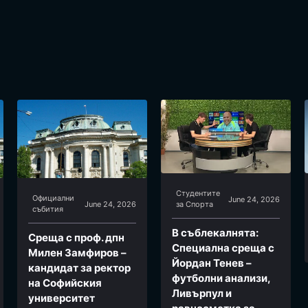
Студентите
Официални
June 24, 2026
June 24, 2026
за Спортa
събития
В съблекалнята:
Среща с проф. дпн
Специална среща с
Милен Замфиров –
Йордан Тенев –
кандидат за ректор
футболни анализи,
на Софийския
Ливърпул и
университет