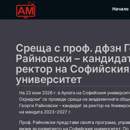
Начало
Среща с проф. дфзн 
Райновски – кандидат
ректор на Софийския
университет
На 22 юни 2026 г. в Аулата на Софийския университ
Охридски“ се проведе среща на академичната общн
Георги Райновски – кандидат за ректор на Универс
на мандата 2023–2027 г.
Проф. Райновски представи своята програма, упра
визия за развитието на Софийския университет. По