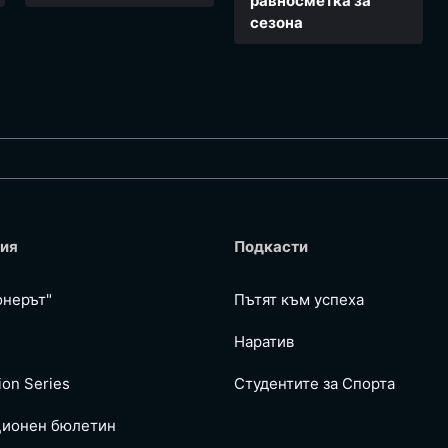
равносметка за
сезона
ия
Подкасти
онерът"
Пътят към успеха
Наратив
ion Series
Студентите за Спортa
ионен бюлетин