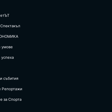
тетЪТ
 Спектакъл
ОНОМИКА
е умове
 успеха
и събития
е Репoртажи
е за Спортa