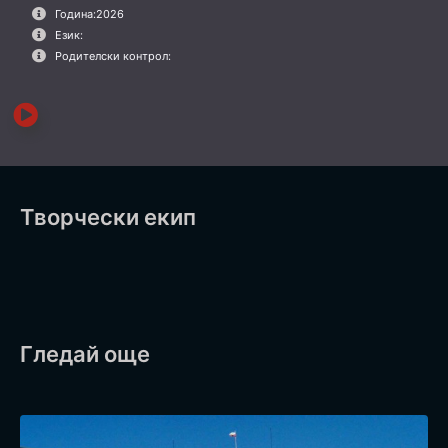
Година:
2026
Език:
Родителски контрол:
Творчески екип
Гледай още