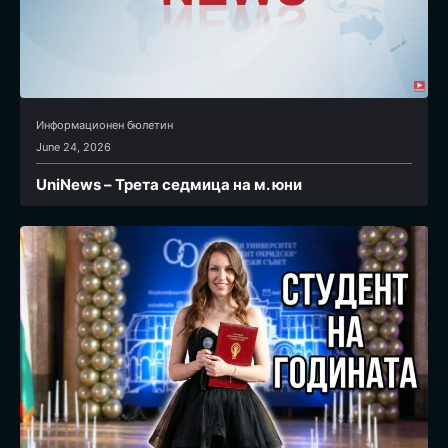
Информационен бюлетин
June 24, 2026
UniNews – Трета седмица на м. юни