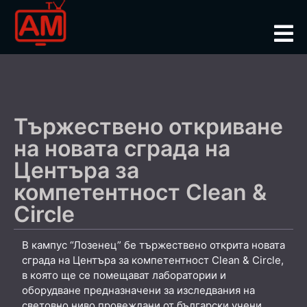
Тържествено откриване
на новата сграда на
Центъра за
компетентност Clean &
Circle
В кампус “Лозенец” бе тържествено открита новата
сграда на Центъра за компетентност Clean & Circle,
в която ще се помещават лаборатории и
оборудване предназначени за изследвания на
световно ниво провеждани от български учени.