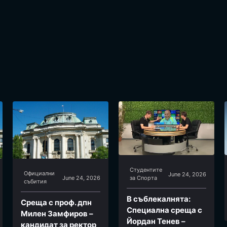
Студентите
Официални
June 24, 2026
June 24, 2026
за Спортa
събития
В съблекалнята:
Среща с проф. дпн
Специална среща с
Милен Замфиров –
Йордан Тенев –
кандидат за ректор