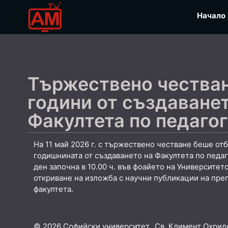
Начало
Тържествено чества
години от създаванет
Факултета по педаго
На 11 май 2026 г. с тържествено честване беше от
годишнината от създаването на Факултета по педа
ден започна в 10.00 ч. във фоайето на Университет
откриване на изложба с научни публикации на пре
факултета.
© 2026 Софийски университет „Св. Климент Охридс