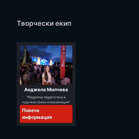
Творчески екип
Анджела Милчева
"Медийна педагогика и
художествена комуникация“
Повече
информация