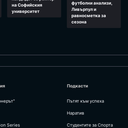
футболни анализи,
на Софийския
Ливърпул и
университет
равносметка за
сезона
ия
Подкасти
онерът"
Пътят към успеха
Наратив
ion Series
Студентите за Спортa