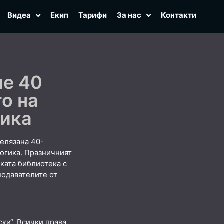
Видеа
Екип
Тарифи
За нас
Контакти
не 40
о на
гика
белязана 40-
гогика. Празничният
ската библиотека с
подавателите от
ки“. Всички права