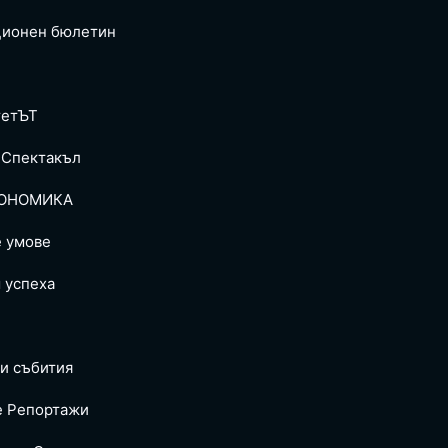
ионен бюлетин
тетЪТ
 Спектакъл
ОНОМИКА
е умове
 успеха
и събития
е Репoртажи