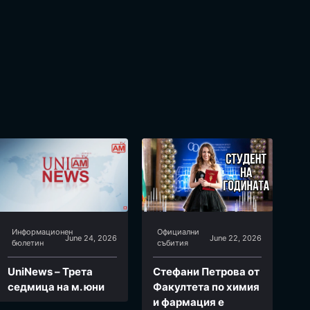
Информационен
Официални
June 24, 2026
June 22, 2026
бюлетин
събития
UniNews – Трета
Стефани Петрова от
седмица на м. юни
Факултета по химия
и фармация e