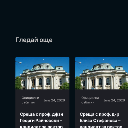
Гледай още
Официални
Официални
June 24, 2026
June 24, 2026
събития
събития
Среща с проф. дфзн
Среща с проф. д-р
Георги Райновски –
Елиза Стефанова –
кандидат за ректор
кандидат за ректор