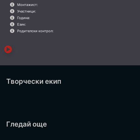
Монтажист:
Участници:
Година:
Език:
Родителски контрол:
Творчески екип
Гледай още