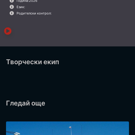
Година:
2026
Език:
Родителски контрол:
Творчески екип
Гледай още