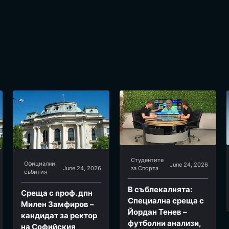
Студентите
Официални
June 24, 2026
June 24, 2026
за Спортa
събития
В съблекалнята:
Среща с проф. дпн
Специална среща с
Милен Замфиров –
Йордан Тенев –
кандидат за ректор
футболни анализи,
на Софийския