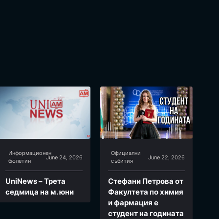
Информационен
Официални
June 24, 2026
June 22, 2026
бюлетин
събития
UniNews – Трета
Стефани Петрова от
седмица на м. юни
Факултета по химия
и фармация e
студент на годината