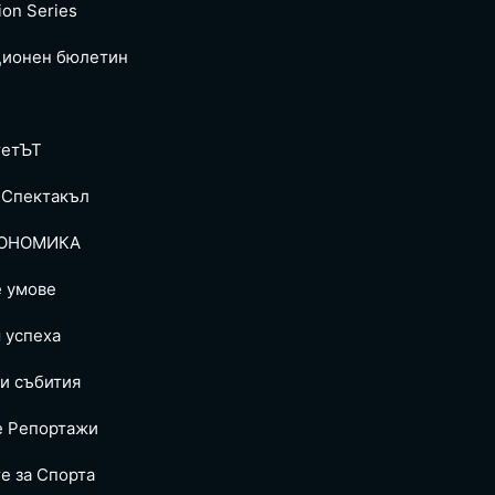
ion Series
ионен бюлетин
тетЪТ
 Спектакъл
ОНОМИКА
е умове
 успеха
и събития
е Репoртажи
е за Спортa