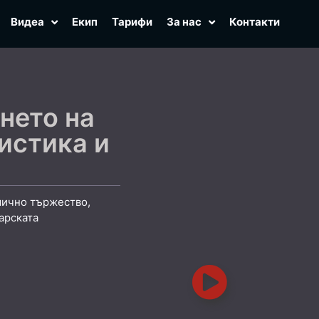
Видеа
Екип
Тарифи
За нас
Контакти
нето на
истика и
мично тържество,
арската