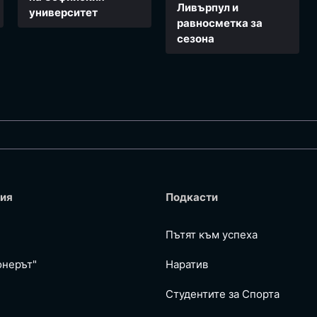
Ливърпул и
университет
равносметка за
сезона
ия
Подкасти
Пътят към успеха
онерът"
Наратив
Студентите за Спортa