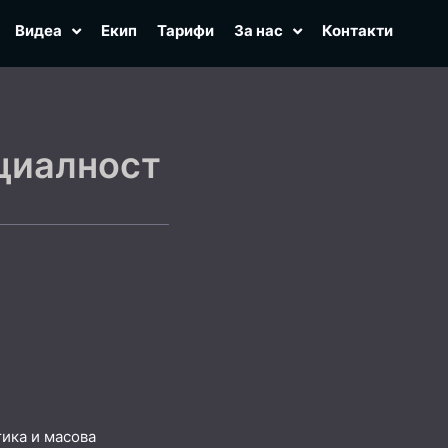
Видеа
Екип
Тарифи
За нас
Контакти
циалност
ика и масова