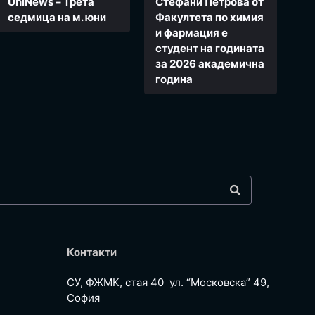
UniNews – Трета
Стефани Петрова от
седмица на м. юни
Факултета по химия
и фармация e
студент на годината
за 2026 академична
година
Контакти
СУ, ФЖМК, стая 40 ул. “Московска” 49,
София