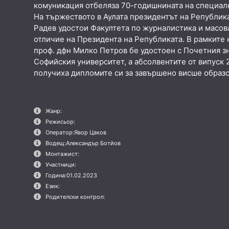
комуникация отбеляза 70-годишнината на специал
На тържеството в Аулата президентът на Републик
Радев удостои Факултета по журналистика и масов
отличие на Президента на Републиката. В рамките
проф. дфн Милко Петров бе удостоен с Почетния зн
Софийския университет, а абсолвентите от випуск 2
получиха дипломите си за завършено висше образ
Жанр:
Режисьор:
Оператор:
Явор Цаков
Водещ:
Александър Ботйов
Монтажист:
Участници:
Година:
01.02.2023
Език:
Родителски контрол: