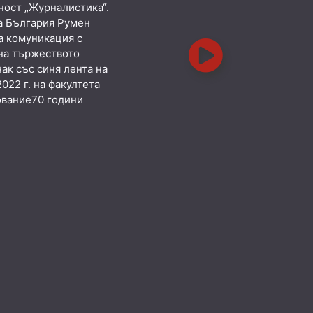
ност „Журналистика“.
а България Румен
а комуникация с
 на тържеството
ак със синя лента на
022 г. на факултета
ование70 години