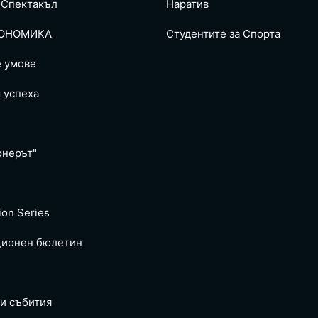
 Спектакъл
Наратив
ОНОМИКА
Студентите за Спортa
е умове
 успеха
онерът"
ion Series
ионен бюлетин
и събития