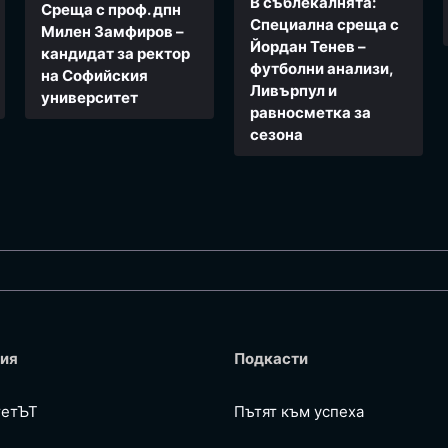
В съблекалнята:
Среща с проф. дпн
Специална среща с
Милен Замфиров –
Йордан Тенев –
кандидат за ректор
футболни анализи,
на Софийския
Ливърпул и
университет
равносметка за
сезона
ия
Подкасти
тетЪТ
Пътят към успеха