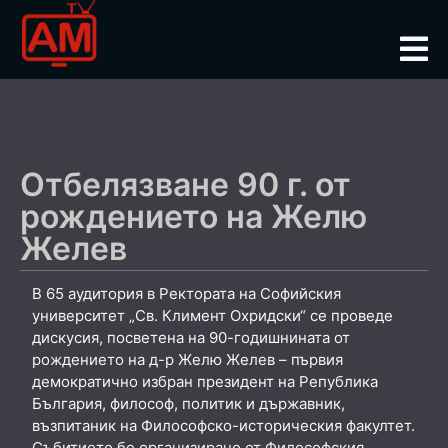
Отбелязване 90 г. от
рождението на Желю
Желев
В 65 аудитория в Ректората на Софийския
университет „Св. Климент Охридски“ се проведе
дискусия, посветена на 90-годишнината от
рождението на д-р Желю Желев – първия
демократично избран президент на Република
България, философ, политик и държавник,
възпитаник на Философско-историческия факултет.
Събитието бе организирано от Философския