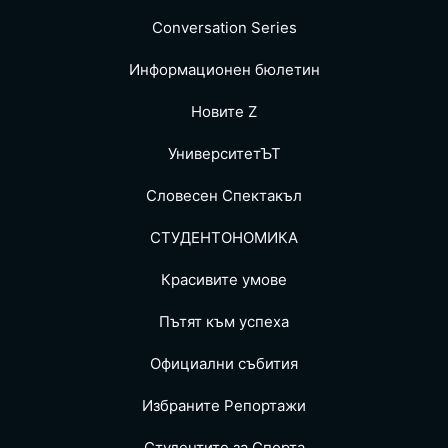
Conversation Series
Информационен бюлетин
Новите Z
УниверситетЪТ
Словесен Спектакъл
СТУДЕНТОНОМИКА
Красивите умове
Пътят към успеха
Официални събития
Избраните Репoртажи
Студентите за Спортa