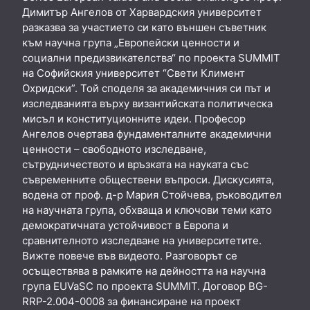
Димитър Ангелов от Харвардския университет
разказва за участието си като външен съветник
към научна група „Европейски ценности и
социални предизвикателства“ по проекта SUMMIT
на Софийския университет “Свети Климент
Охридски”. Той споделя за академичния си път и
изследванията върху византийската политическа
мисъл и конституционните идеи. Професор
Ангелов очертава фундаменталните академични
ценности – свободното изследване,
сътрудничеството и връзката на науката със
съвременните обществени въпроси. Дискусията,
водена от проф. д-р Мария Стойчева, ръководител
на научната група, обхваща и ключови теми като
демократичната устойчивост в Европа и
сравнителното изследване на университетите.
Вижте повече във видеото. Разговорът се
осъществява в рамките на дейността на научна
група EUVaSC по проекта SUMMIT. Договор BG-
RRP-2.004-0008 за финансиране на проект